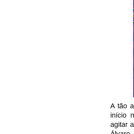
A tão 
início 
agitar 
Álvaro