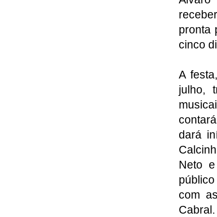
recebe
pronta 
cinco d
A festa
julho,
musicai
contar
dará i
Calcin
Neto e
público
com as
Cabral.