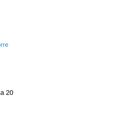
orre
ia 20