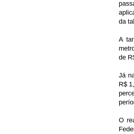
pass
aplic
da ta
A ta
metr
de R$
Já na
R$ 1,
perce
perío
O re
Fede