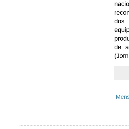
naci
reco
dos 
equi
produ
de a
(Jorn
Mens