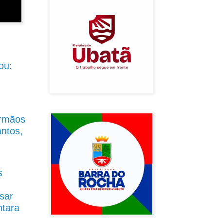
ou:
Irmãos
antos,
s
sar
ntara