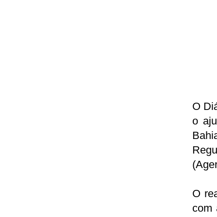
O Diá
o aj
Bah
Regu
(Ager
O rea
com 