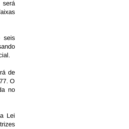
 será
faixas
 seis
sando
ial.
erá de
,77. O
ada no
a Lei
rizes