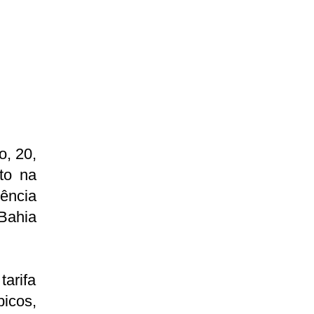
o, 20,
to na
ncia
Bahia
tarifa
icos,