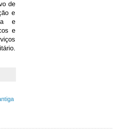
vo de
ção e
ica e
cos e
rviços
ário.
ntiga