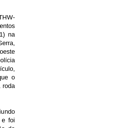
 THW-
entos
1) na
erra,
doeste
lícia
culo,
que o
 roda
iundo
e foi