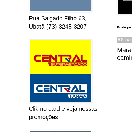
Rua Salgado Filho 63,
Ubatã (73) 3245-3207
Destaque
05 ja
Marac
cami
Clik no card e veja nossas
promoções