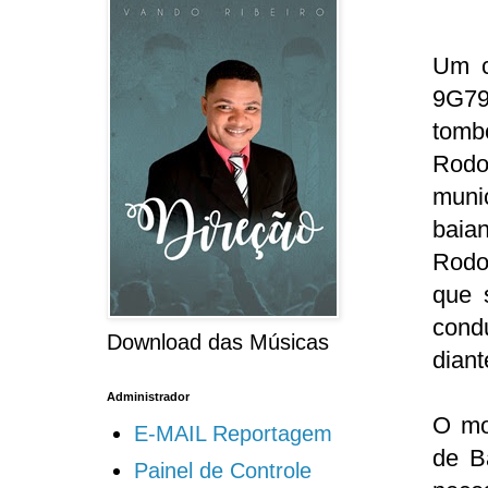
Um c
9G79
tomb
Rodo
munic
baia
Rodo
que 
cond
Download das Músicas
diant
Administrador
O mo
E-MAIL Reportagem
de B
Painel de Controle