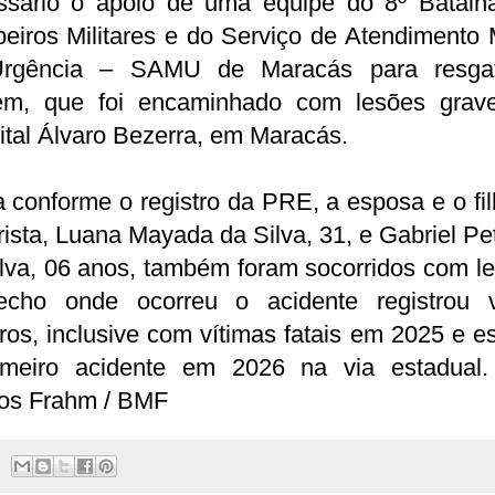
ssário o apoio de uma equipe do 8º Batalh
eiros Militares e do Serviço de Atendimento 
rgência – SAMU de Maracás para resga
m, que foi encaminhado com lesões grav
tal Álvaro Bezerra, em Maracás.
 conforme o registro da PRE, a esposa e o fi
ista, Luana Mayada da Silva, 31, e Gabriel Pe
lva, 06 anos, também foram socorridos com l
echo onde ocorreu o acidente registrou v
tros, inclusive com vítimas fatais em 2025 e es
imeiro acidente em 2026 na via estadual.
os Frahm / BMF