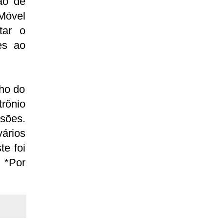
ão de
Móvel
tar o
es ao
lho do
trônio
esões.
ários
te foi
 *Por