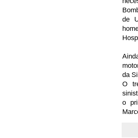
nece
Bomb
de U
home
Hospi
Ainda
motor
da Si
O tr
sinis
o pr
Marc