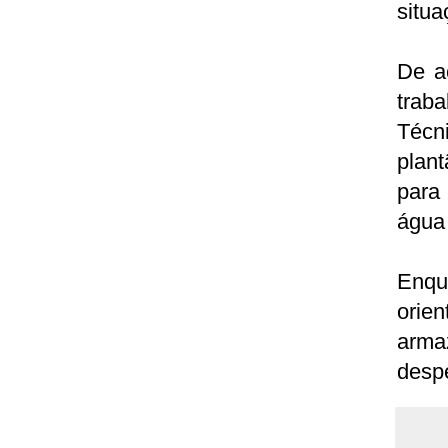
situa
De a
trab
Técn
plan
para
água 
Enqu
orie
arma
despe