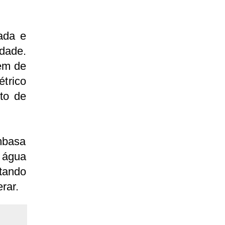
ada e
dade.
em de
trico
to de
mbasa
 água
tando
rar.