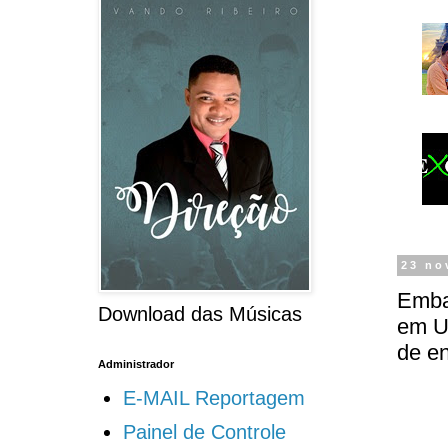
23 no
Emba
Download das Músicas
em U
de en
Administrador
E-MAIL Reportagem
Painel de Controle