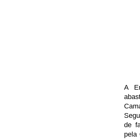
A Em
abas
Cama
Segu
de f
pela