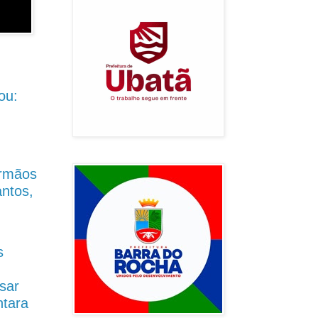
ou:
Irmãos
antos,
s
sar
ntara