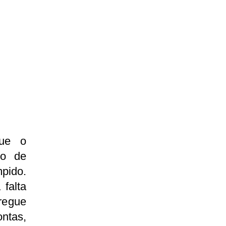
que o
to de
pido.
falta
regue
ntas,