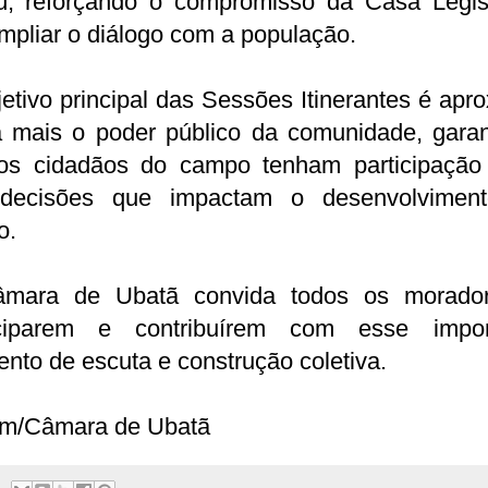
ú, reforçando o compromisso da Casa Legisl
pliar o diálogo com a população.
etivo principal das Sessões Itinerantes é apr
a mais o poder público da comunidade, garan
os cidadãos do campo tenham participação 
decisões que impactam o desenvolvimen
o.
mara de Ubatã convida todos os morado
iciparem e contribuírem com esse impor
to de escuta e construção coletiva.
m/Câmara de Ubatã