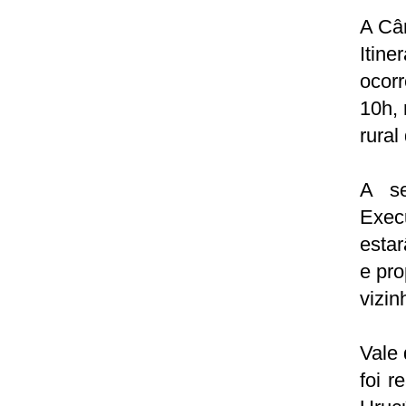
A Câ
Itin
ocor
10h, 
rural
A se
Exec
estar
e pr
vizin
Vale 
foi r