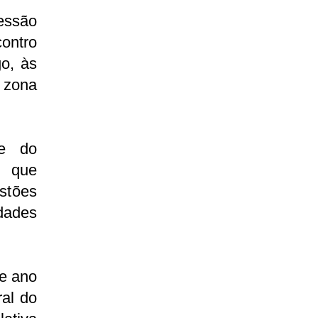
essão
ontro
o, às
a zona
fe do
, que
estões
dades
te ano
ral do