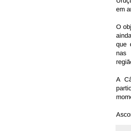
Uruç
em am
O obj
aind
que 
nas 
regiã
A Câ
part
momen
Asco