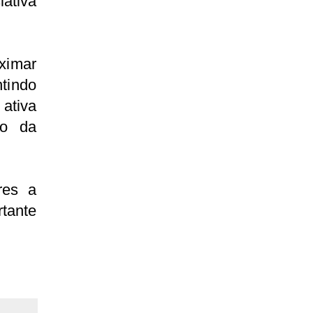
ativa
oximar
tindo
ativa
to da
res a
tante