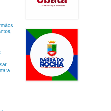
Irmãos
antos,
s
sar
ntara