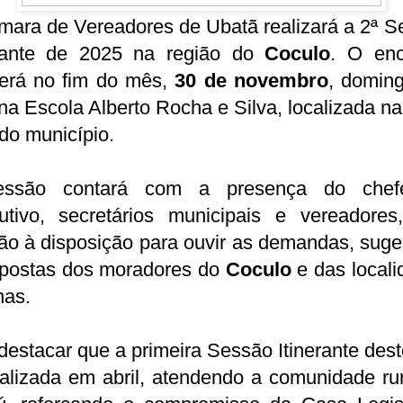
mara de Vereadores de Ubatã realizará a 2ª S
erante de 2025 na região do
Coculo
. O enc
rerá no fim do mês,
30 de novembro
, doming
na Escola Alberto Rocha e Silva, localizada n
 do município.
ssão contará com a presença do che
utivo, secretários municipais e vereadores
ão à disposição para ouvir as demandas, sug
opostas dos moradores do
Coculo
e das locali
has.
destacar que a primeira Sessão Itinerante des
ealizada em abril, atendendo a comunidade ru