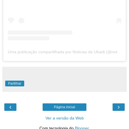
Uma publicação compartilhada por Noticias de Ubatã (@noticiasdeubata)
Partilhar
‹
›
Página inicial
Ver a versão da Web
Com tecnologia do
Blogger
.