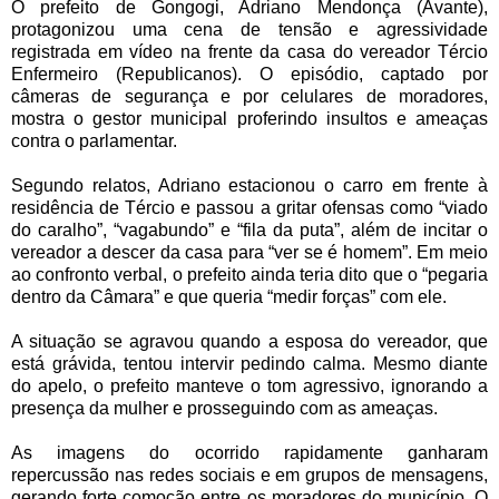
O prefeito de Gongogi, Adriano Mendonça (Avante),
protagonizou uma cena de tensão e agressividade
registrada em vídeo na frente da casa do vereador Tércio
Enfermeiro (Republicanos). O episódio, captado por
câmeras de segurança e por celulares de moradores,
mostra o gestor municipal proferindo insultos e ameaças
contra o parlamentar.
Segundo relatos, Adriano estacionou o carro em frente à
residência de Tércio e passou a gritar ofensas como “viado
do caralho”, “vagabundo” e “fila da puta”, além de incitar o
vereador a descer da casa para “ver se é homem”. Em meio
ao confronto verbal, o prefeito ainda teria dito que o “pegaria
dentro da Câmara” e que queria “medir forças” com ele.
A situação se agravou quando a esposa do vereador, que
está grávida, tentou intervir pedindo calma. Mesmo diante
do apelo, o prefeito manteve o tom agressivo, ignorando a
presença da mulher e prosseguindo com as ameaças.
As imagens do ocorrido rapidamente ganharam
repercussão nas redes sociais e em grupos de mensagens,
gerando forte comoção entre os moradores do município. O