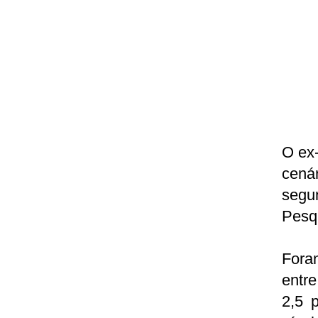
O ex-
cenár
segu
Pesqu
Fora
entr
2,5 