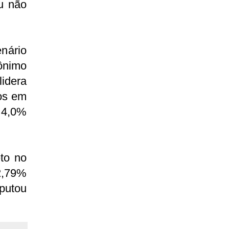
u não
nário
nimo
lidera
os em
 4,0%
to no
52,79%
sputou