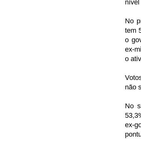
nível
No p
tem 
o go
ex-m
o ati
Voto
não 
No s
53,3%
ex-g
pont