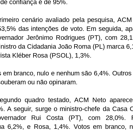
 de confiança é de 95%.
rimeiro cenário avaliado pela pesquisa, ACM
53,5% das intenções de voto. Em seguida, ap
vernador Jerônimo Rodrigues (PT), com 28,
inistro da Cidadania João Roma (PL) marca 6,
vista Kléber Rosa (PSOL), 1,3%.
s em branco, nulo e nenhum são 6,4%. Outros
souberam ou não opinaram.
egundo quadro testado, ACM Neto aparec
. A seguir, surge o ministro-chefe da Casa C
overnador Rui Costa (PT), com 28,0%.
ua 6,2%, e Rosa, 1,4%. Votos em branco, n