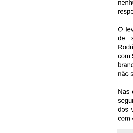
nenh
resp
O le
de 
Rodri
com 
bran
não 
Nas 
segun
dos v
com 