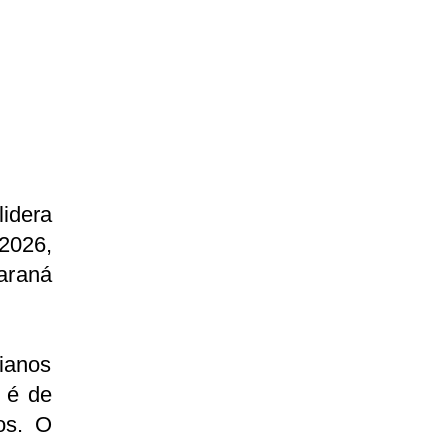
lidera
 2026,
araná
ianos
 é de
os. O