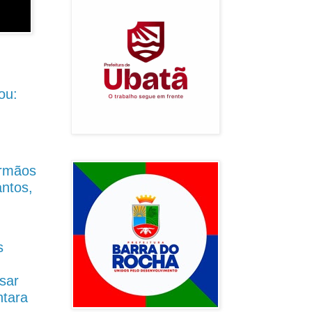
ou:
Irmãos
antos,
s
sar
ntara