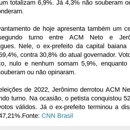
um totalizam 6,9%. Já 4,3% não souberam o
onderam.
vantamento de hoje apresenta também um ce
segundo turno entre ACM Neto e Jerô
gues. Nele, o ex-prefeito da capital baiana 
59,4%, contra 30,8% do atual governador. Vot
co, nulo e nenhum somam 5,9%, enquanto
souberam ou não opinaram.
eleições de 2022, Jerônimo derrotou ACM Ne
do turno. Na ocasião, o petista conquistou 
otos válidos. Já o ex-prefeito terminou a di
47,21%.Fonte:
CNN Brasil