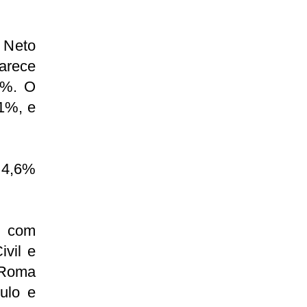
 Neto
arece
1%. O
1%, e
 4,6%
e com
ivil e
 Roma
ulo e