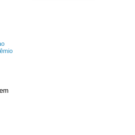
ao
rêmio
 em