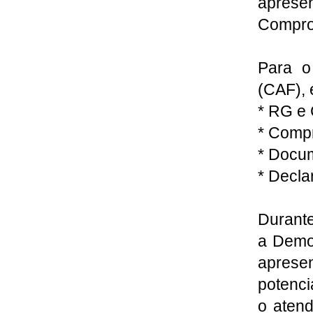
aprese
Comprov
Para o
(CAF), 
* RG e 
* Compr
* Docum
* Decla
Durante
a Demo
aprese
potenci
o atend