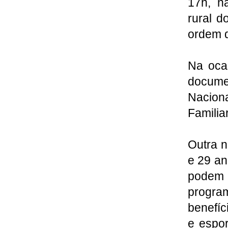
17h, n
rural d
ordem 
Na ocas
docume
Naciona
Familia
Outra n
e 29 an
podem 
progra
benefíc
e espor