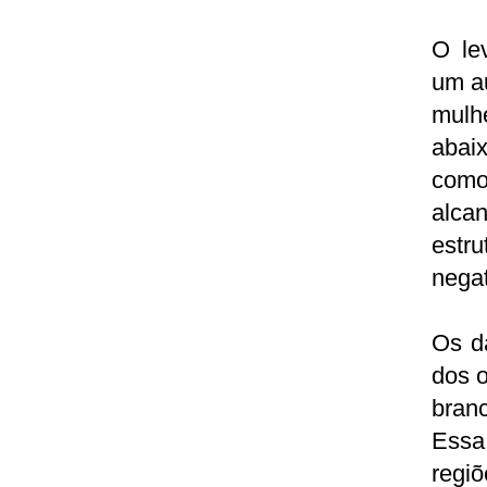
O le
um a
mulh
abai
como
alca
est
nega
Os d
dos o
branc
Essa 
regiõ