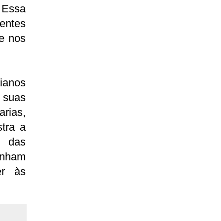
 Essa
tentes
e nos
aianos
 suas
rias,
tra a
o das
enham
er às