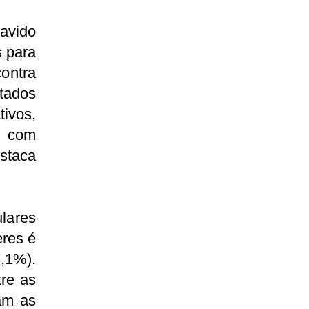
avido
 para
ontra
tados
ivos,
s com
taca
lares
eres é
7,1%).
tre as
ram as