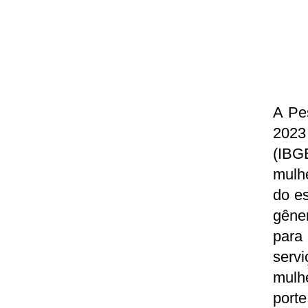
A Pe
2023 
(IBG
mulh
do es
gêne
para
serv
mulh
porte