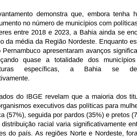
vantamento demonstra que, embora tenha h
umento no número de municípios com políticas
eres entre 2018 e 2023, a Bahia ainda se enc
xo da média da Região Nordeste. Enquanto es
 Pernambuco apresentaram avanços significat
nçando quase a totalidade dos município
ruturas específicas, a Bahia se des
tivamente.
ados do IBGE revelam que a maioria dos titu
rganismos executivos das políticas para mulh
a (57%), seguida por pardos (35%) e pretos (
distribuição racial varia significativamente en
es do país. As regiões Norte e Nordeste, fo