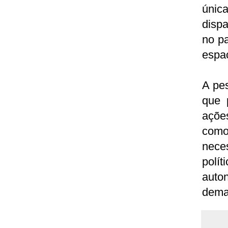
únic
dispa
no p
espa
A pes
que 
açõe
como
nece
polí
auto
dema