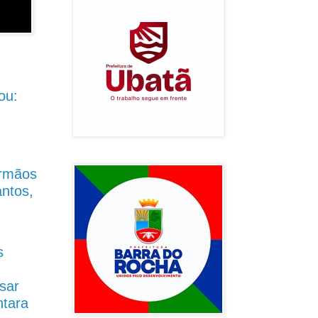
ou:
Irmãos
antos,
s
sar
ntara