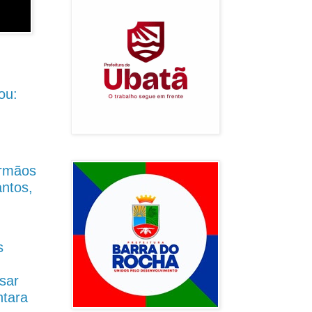
ou:
Irmãos
antos,
s
sar
ntara