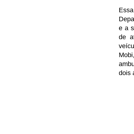
Ess
Depar
e a 
de a
veíc
Mob
ambu
dois