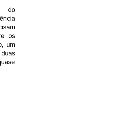
e do
iência
cisam
re os
o, um
duas
quase