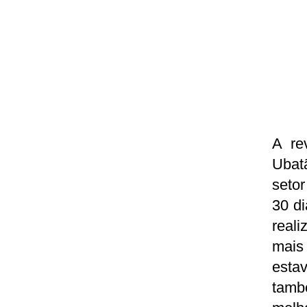
A re
Ubat
seto
30 d
reali
mais
esta
tamb