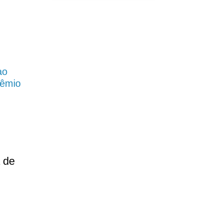
ao
rêmio
 de