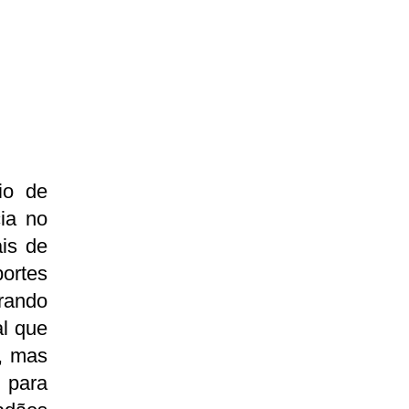
io de
ia no
is de
ortes
erando
l que
, mas
 para