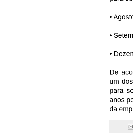
• Agost
• Setem
• Dezem
De aco
um dos
para s
anos po
da empr