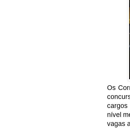
Os Corr
concur
cargos
nível m
vagas a