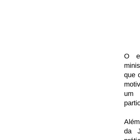
O ev
mini
que c
moti
um 
parti
Além 
da J