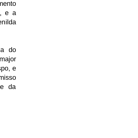
mento
, e a
enilda
ça do
 major
spo, e
misso
de da