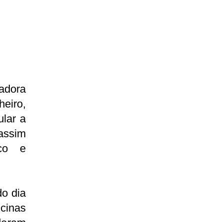
adora
eiro,
ular a
assim
co e
do dia
cinas