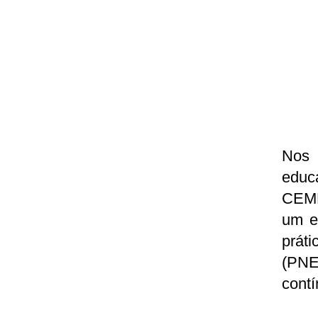
Nos 
educ
CEMM
um e
prát
(PNE
contí