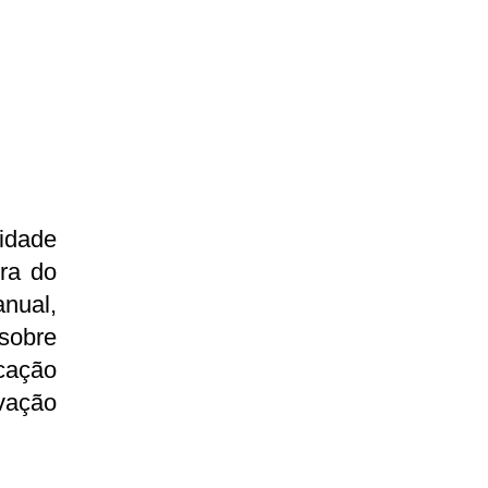
idade
ra do
nual,
sobre
cação
vação