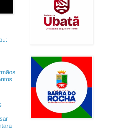
ou:
Irmãos
antos,
s
sar
ntara