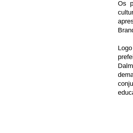
Os p
cult
apres
Bran
Logo
prefe
Dalmo
dema
conj
educ