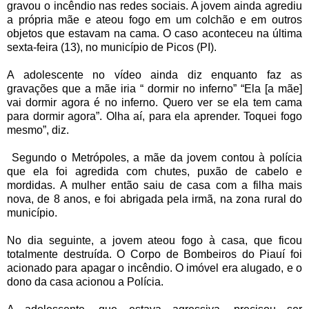
gravou o incêndio nas redes sociais. A jovem ainda agrediu
a própria mãe e ateou fogo em um colchão e em outros
objetos que estavam na cama. O caso aconteceu na última
sexta-feira (13), no município de Picos (PI).
A adolescente no vídeo ainda diz enquanto faz as
gravações que a mãe iria “ dormir no inferno” “Ela [a mãe]
vai dormir agora é no inferno. Quero ver se ela tem cama
para dormir agora”. Olha aí, para ela aprender. Toquei fogo
mesmo”, diz.
Segundo o Metrópoles, a mãe da jovem contou à polícia
que ela foi agredida com chutes, puxão de cabelo e
mordidas. A mulher então saiu de casa com a filha mais
nova, de 8 anos, e foi abrigada pela irmã, na zona rural do
município.
No dia seguinte, a jovem ateou fogo à casa, que ficou
totalmente destruída. O Corpo de Bombeiros do Piauí foi
acionado para apagar o incêndio. O imóvel era alugado, e o
dono da casa acionou a Polícia.