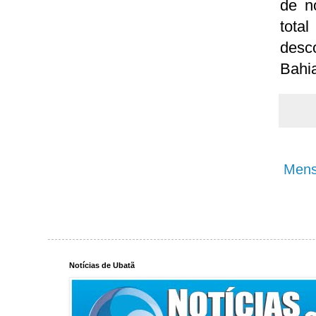
de n
tota
desc
Bahia
Mens
Notícias de Ubatã