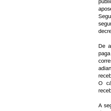
publ
apos
Segur
segu
decre
De a
pag
corr
adia
receb
O cá
rece
A se