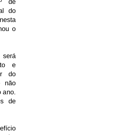
3º de
al do
 nesta
nou o
 será
to e
or do
e não
o ano.
es de
fício