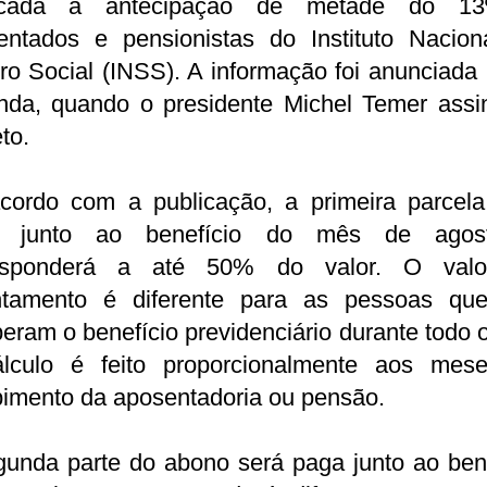
icada a antecipação de metade do 1
entados e pensionistas do Instituto Nacion
o Social (INSS). A informação foi anunciada
nda, quando o presidente Michel Temer assi
to.
cordo com a publicação, a primeira parcela
a junto ao benefício do mês de agos
esponderá a até 50% do valor. O val
ntamento é diferente para as pessoas qu
eram o benefício previdenciário durante todo 
lculo é feito proporcionalmente aos mes
bimento da aposentadoria ou pensão.
gunda parte do abono será paga junto ao bene