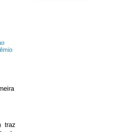
ao
rêmio
meira
) traz