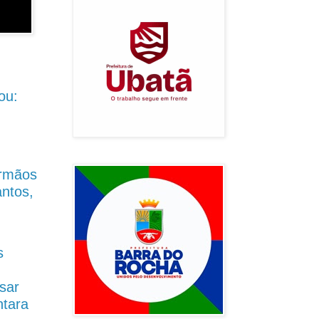
ou:
Irmãos
antos,
s
sar
ntara