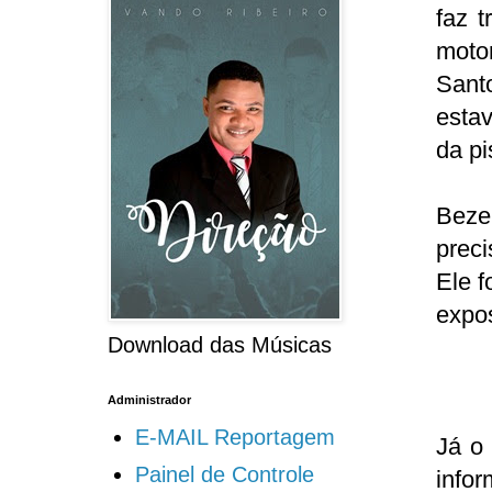
faz 
moto
Sant
estav
da pi
Bezer
prec
Ele f
expo
Download das Músicas
Administrador
E-MAIL Reportagem
Já o
Painel de Controle
infor