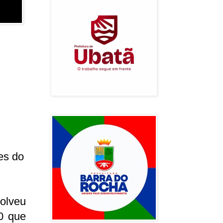
es do
volveu
0 que