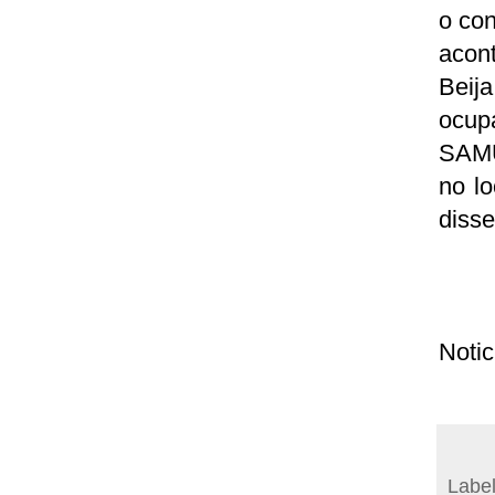
o con
acon
Beij
ocup
SAMU
no l
disse
Notic
Labe