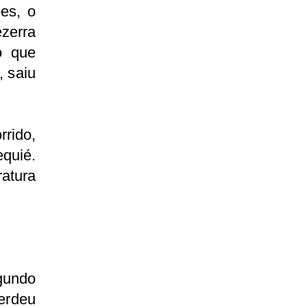
es, o
zerra
o que
, saiu
rrido,
quié.
ratura
gundo
perdeu