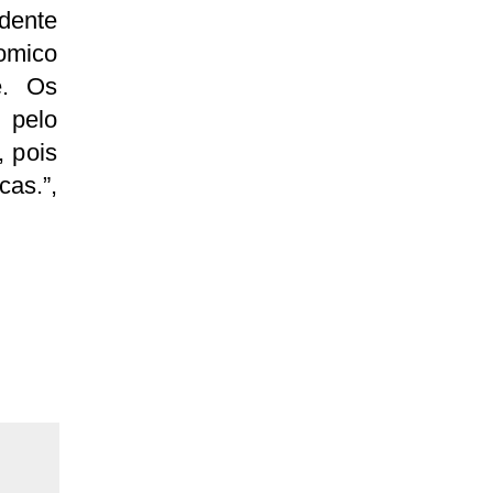
idente
omico
e. Os
 pelo
 pois
as.”,