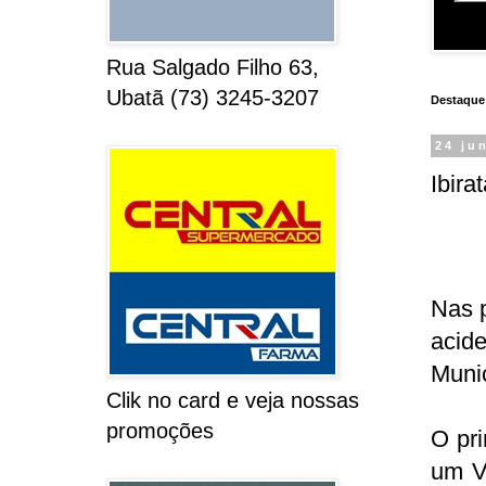
Rua Salgado Filho 63,
Ubatã (73) 3245-3207
Destaque
24 ju
Ibira
Nas p
acide
Munic
Clik no card e veja nossas
promoções
O pri
um V