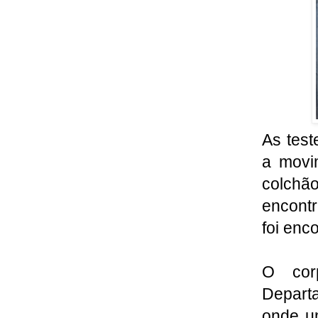
As tes
a movi
colchão
encont
foi enc
O cor
Departa
onde u