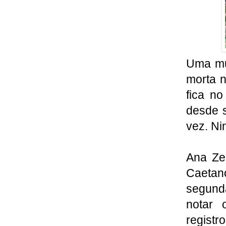
Uma mul
morta n
fica no
desde s
vez. Ni
Ana Ze
Caetan
segund
notar 
registr