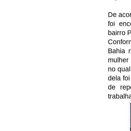
De acor
foi en
bairro 
Conform
Bahia 
mulher 
no qual
dela fo
de rep
trabalh