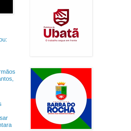
ou:
Irmãos
antos,
s
sar
ntara