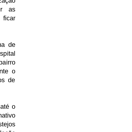
zação
ir as
ficar
ma de
spital
bairro
nte o
os de
até o
ativo
tejos