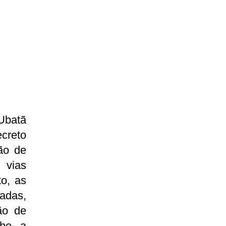
Ubatã
creto
ão de
 vias
o, as
adas,
ão de
íbe a