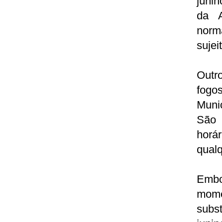
juni
da A
norm
sujei
Outr
fogos
Munic
São 
horá
qualq
Embo
mome
subs