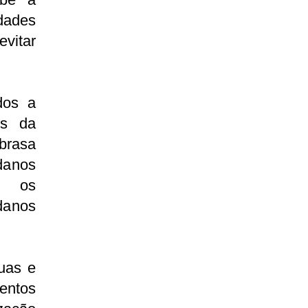
idades
vitar
dos a
es da
brasa
 danos
, os
danos
uas e
ventos