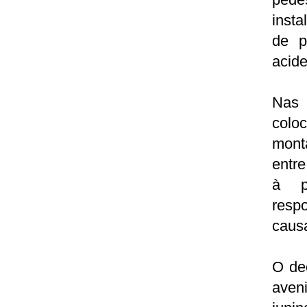
insta
de p
acide
Nas 
colo
mont
entre
à p
resp
caus
O de
aveni