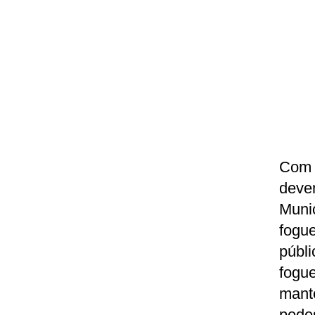
Com 
deve
Muni
fogu
públ
fogu
mant
pede