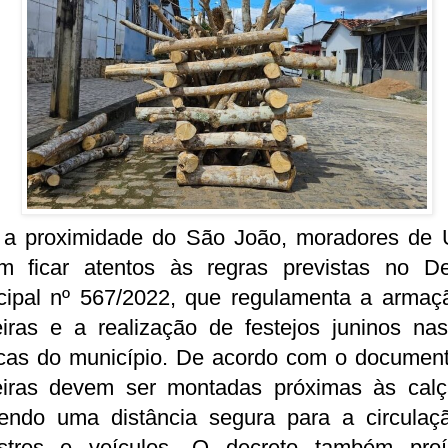
a proximidade do São João, moradores de 
m ficar atentos às regras previstas no De
cipal nº 567/2022, que regulamenta a armaç
eiras e a realização de festejos juninos nas
icas do município. De acordo com o document
eiras devem ser montadas próximas às calç
endo uma distância segura para a circulaç
stres e veículos. O decreto também pro