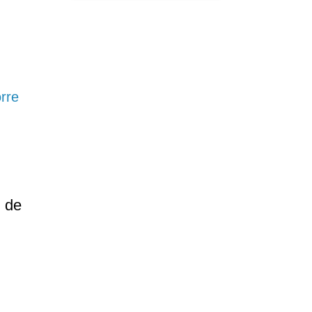
orre
l de