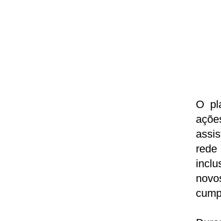
O pl
açõe
assis
rede
incl
novo
cump