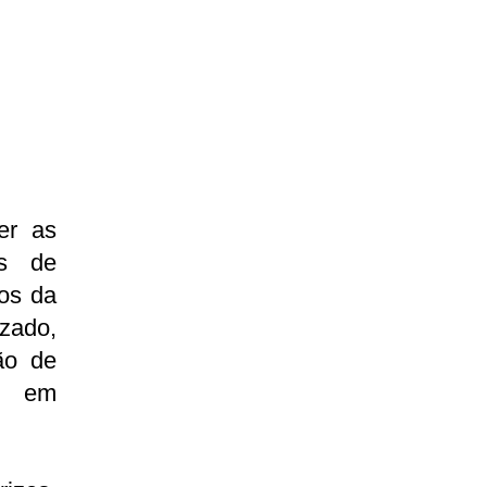
er as
as de
ãos da
zado,
ão de
es em