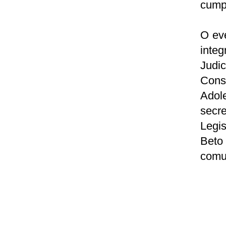
cump
O eve
integ
Judi
Cons
Adol
secr
Legis
Beto
comu