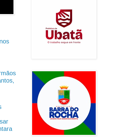
anos
Irmãos
antos,
s
sar
ntara