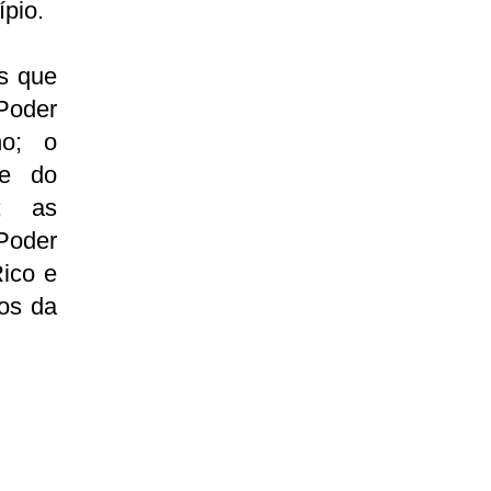
pio.
es que
 Poder
no; o
 e do
r; as
Poder
Rico e
os da