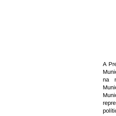
A Pre
Muni
na m
Munic
Muni
repr
polí