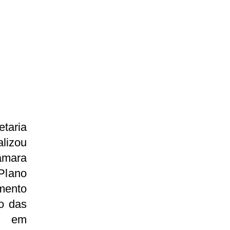
etaria
lizou
âmara
 Plano
mento
o das
es em