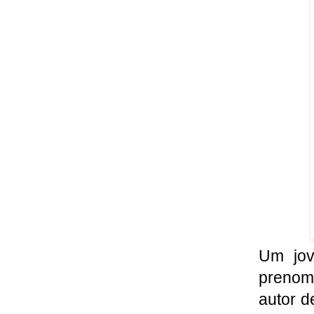
Um jov
prenome
autor d