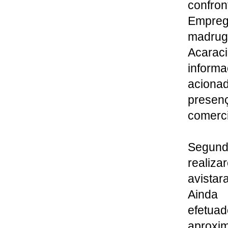
confro
Empreg
madru
Acarac
inform
aciona
prese
comerci
Segun
realiz
avistar
Ainda 
efetuad
aproxim