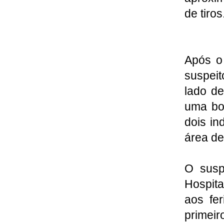
de tiros
Após o 
suspeit
lado de
uma bol
dois in
área de
O susp
Hospita
aos fe
primeir