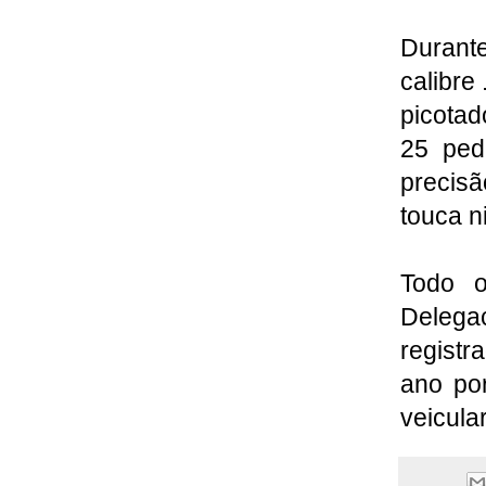
Durant
calibre
picotad
25 ped
precis
touca ni
Todo o
Delegac
registr
ano por
veicular