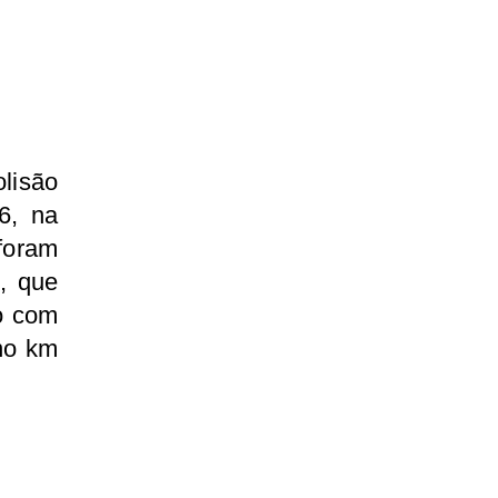
lisão
6, na
foram
), que
o com
 no km