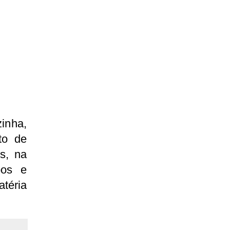
zinha,
to de
s, na
pos e
téria