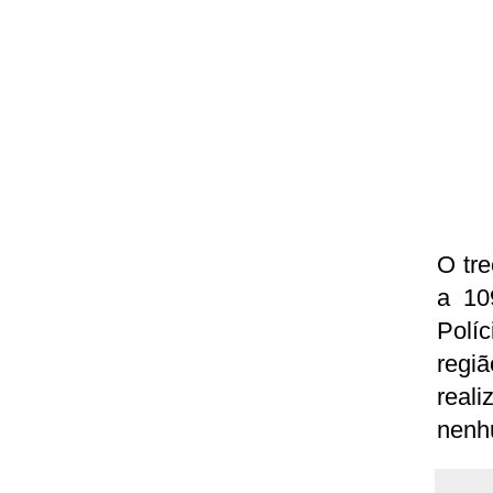
O tre
a 10
Polí
regi
real
nenhu