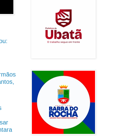
ou:
Irmãos
antos,
s
sar
ntara