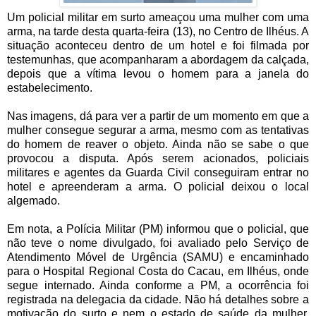
Um policial militar em surto ameaçou uma mulher com uma
arma, na tarde desta quarta-feira (13), no Centro de Ilhéus. A
situação aconteceu dentro de um hotel e foi filmada por
testemunhas, que acompanharam a abordagem da calçada,
depois que a vítima levou o homem para a janela do
estabelecimento.
Nas imagens, dá para ver a partir de um momento em que a
mulher consegue segurar a arma, mesmo com as tentativas
do homem de reaver o objeto. Ainda não se sabe o que
provocou a disputa. Após serem acionados, policiais
militares e agentes da Guarda Civil conseguiram entrar no
hotel e apreenderam a arma. O policial deixou o local
algemado.
Em nota, a Polícia Militar (PM) informou que o policial, que
não teve o nome divulgado, foi avaliado pelo Serviço de
Atendimento Móvel de Urgência (SAMU) e encaminhado
para o Hospital Regional Costa do Cacau, em Ilhéus, onde
segue internado. Ainda conforme a PM, a ocorrência foi
registrada na delegacia da cidade. Não há detalhes sobre a
motivação do surto e nem o estado de saúde da mulher.