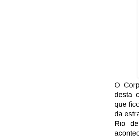
O Corp
desta q
que fic
da estr
Rio de
acontec