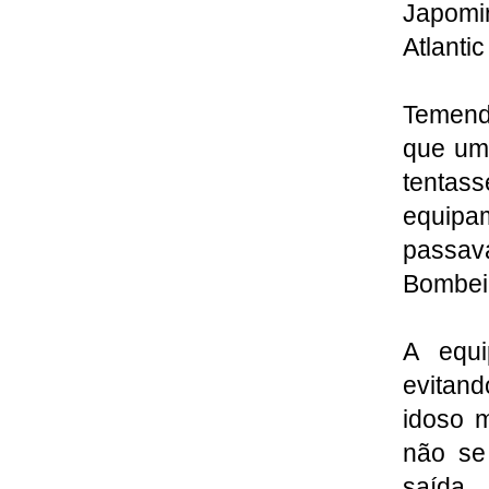
Japomi
Atlantic
Temend
que um
tentas
equip
passava
Bombei
A equi
evitan
idoso m
não se
saída