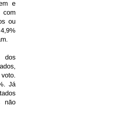
gem e
e com
os ou
 4,9%
am.
 dos
ados,
voto.
%. Já
tados
s não