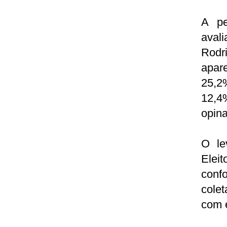
A pe
aval
Rodr
apar
25,2%
12,4
opin
O le
Ele
conf
colet
com e