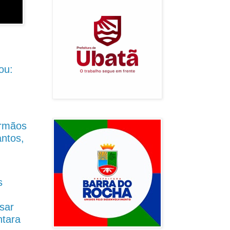
ou:
Irmãos
antos,
s
sar
ntara