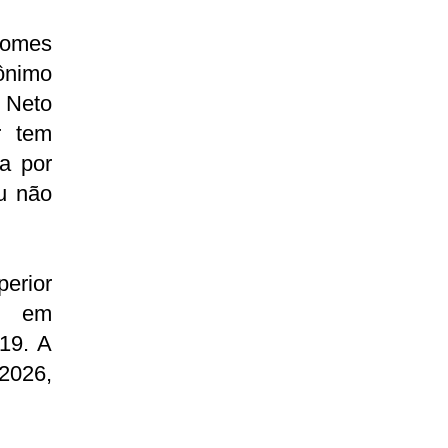
nomes
ônimo
 Neto
r tem
da por
u não
erior
, em
19. A
 2026,