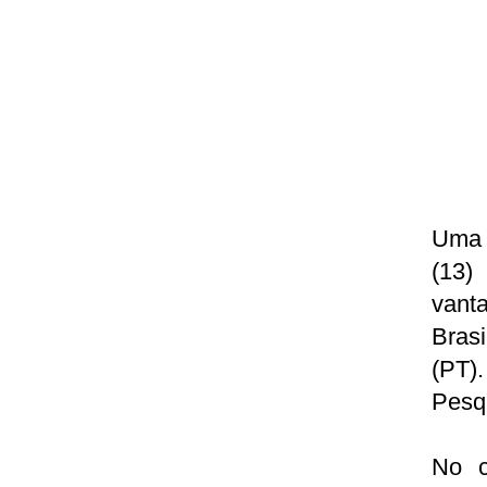
Uma n
(13)
vant
Bras
(PT)
Pesqu
No c