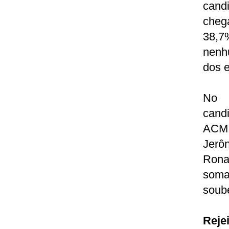
cand
cheg
38,7
nenh
dos 
No 
cand
ACM 
Jerô
Rona
soma
soube
Reje