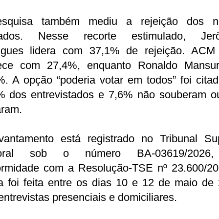
squisa também mediu a rejeição dos 
iados. Nesse recorte estimulado, Jer
igues lidera com 37,1% de rejeição. ACM
ece com 27,4%, enquanto Ronaldo Mansu
. A opção “poderia votar em todos” foi cita
% dos entrevistados e 7,6% não souberam o
aram.
vantamento está registrado no Tribunal Sup
itoral sob o número BA-03619/2026
ormidade com a Resolução-TSE nº 23.600/20
a foi feita entre os dias 10 e 12 de maio de
ntrevistas presenciais e domiciliares.