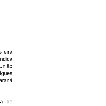
-feira
ndica
União
igues
araná
ta de