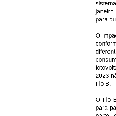
sistema
janeir
para qu
O impac
conform
diferen
consu
fotovol
2023 nã
Fio B.
O Fio B
para pa
parte 