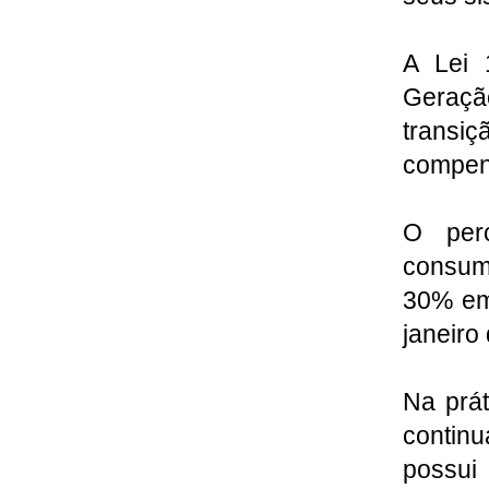
A Lei 
Geração
transi
compens
O per
consum
30% em
janeiro
Na prát
contin
possui