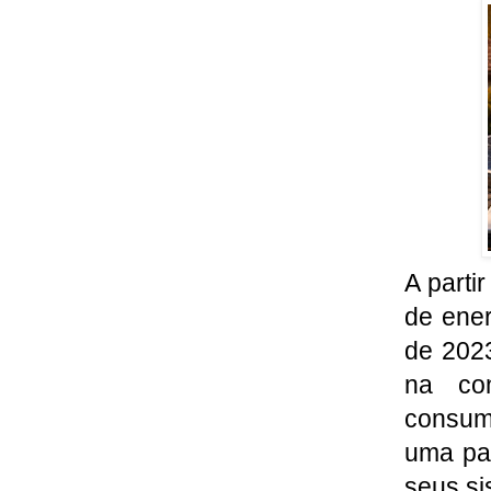
A parti
de ener
de 202
na co
consum
uma pa
seus si