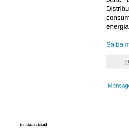
Distr
consum
energia
Saiba m
Mensage
Notícias de Ubatã