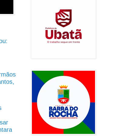
ou:
Irmãos
antos,
s
sar
ntara