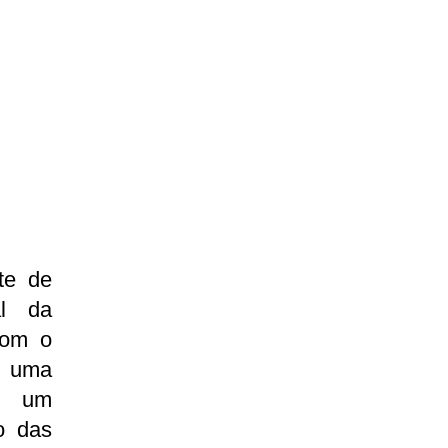
te de
al da
Com o
u uma
 e um
o das