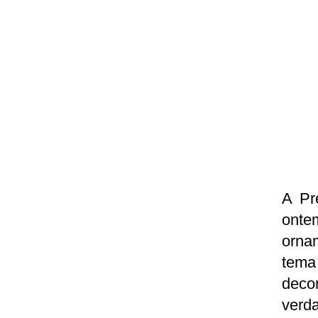
A Pr
onte
orna
tema
deco
verd