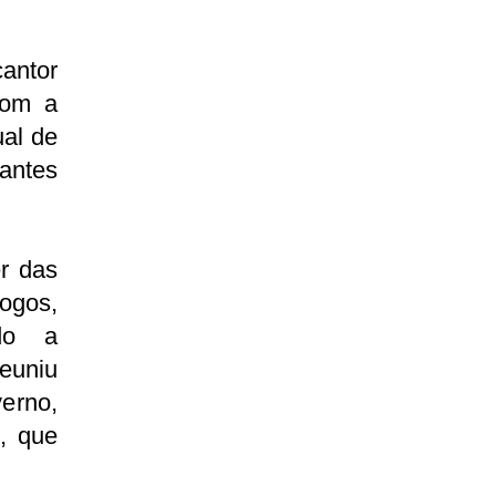
antor
com a
ual de
antes
r das
ogos,
ndo a
euniu
verno,
s, que