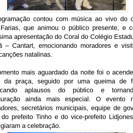
ogramação contou com música ao vivo do c
 Farias, que animou o público presente, e 
sima apresentação do Coral do Colégio Estad
ã – Cantart, emocionando moradores e visit
canções natalinas.
mento mais aguardado da noite foi o acende
s da praça, seguido por uma queima de f
ncando aplausos do público e torna
guração ainda mais especial. O evento r
dores, secretários municipais, equipe de go
do prefeito Tinho e do vice-prefeito Lidjone
igiaram a celebração.