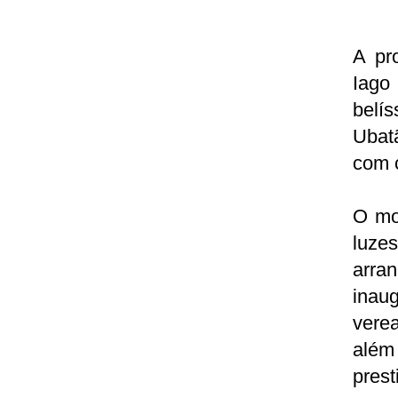
A pr
Iago
belís
Ubat
com 
O mo
luze
arra
inau
verea
além 
prest