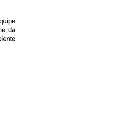
equipe
he da
iente