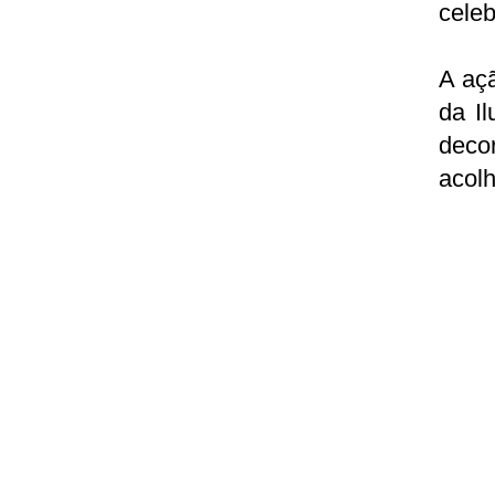
celeb
A açã
da I
deco
acolh