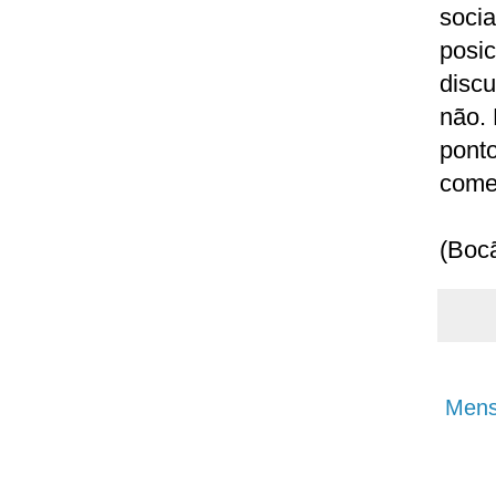
soci
posi
disc
não. 
pont
come
(Boc
Mens