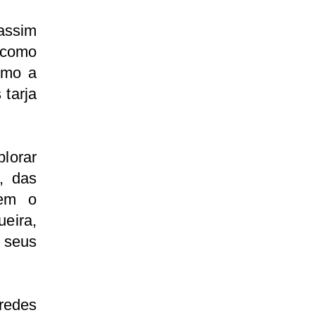
assim
m como
omo a
 tarja
plorar
, das
zem o
ueira,
 seus
 redes