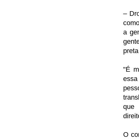
– Dr
como 
a ge
gente
preta
"É mu
essa
pess
trans
que 
direi
O com