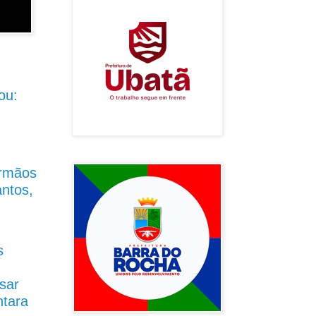
ou:
Irmãos
antos,
s
sar
ntara