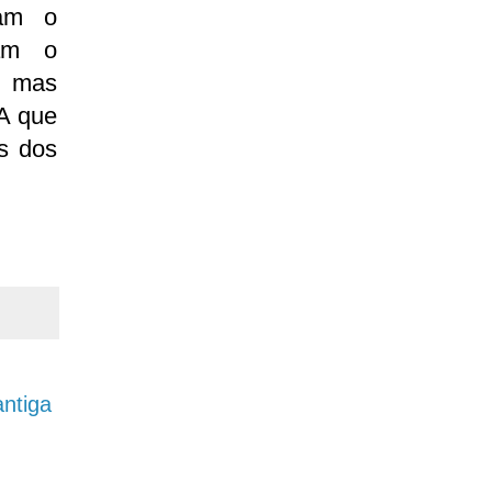
ram o
ram o
, mas
 A que
s dos
ntiga