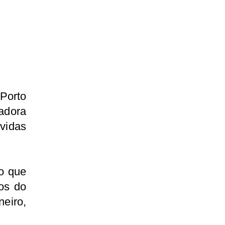
Porto
adora
vidas
o que
os do
eiro,