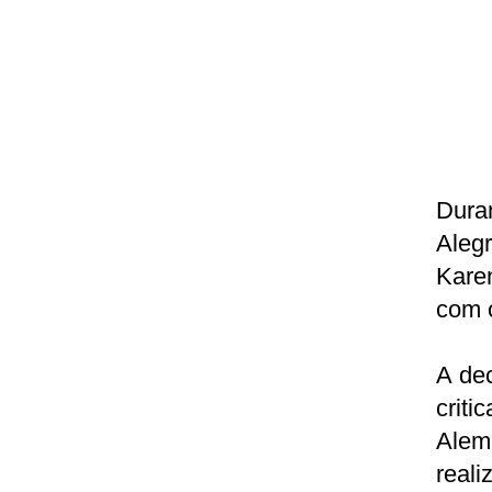
Dura
Aleg
Kare
com o
A de
crit
Alem
reali