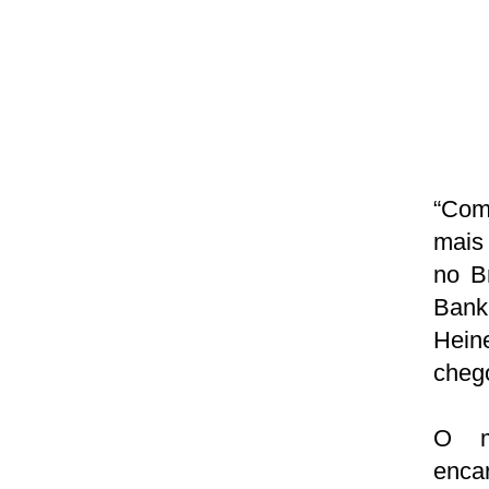
“Come
mais
no B
Bank
Hein
chego
O m
enca