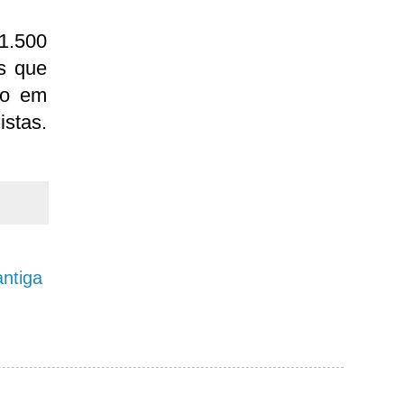
1.500
s que
to em
stas.
ntiga