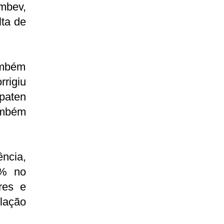
mbev,
ta de
ambém
rigiu
paten
ambém
ência,
5% no
res e
lação