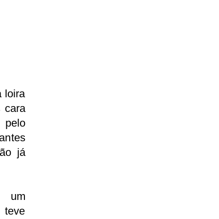
 loira
 cara
 pelo
antes
ão já
m um
 teve