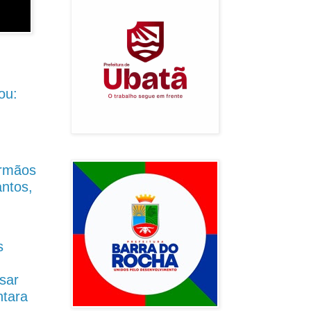
ou:
Irmãos
antos,
s
sar
ntara