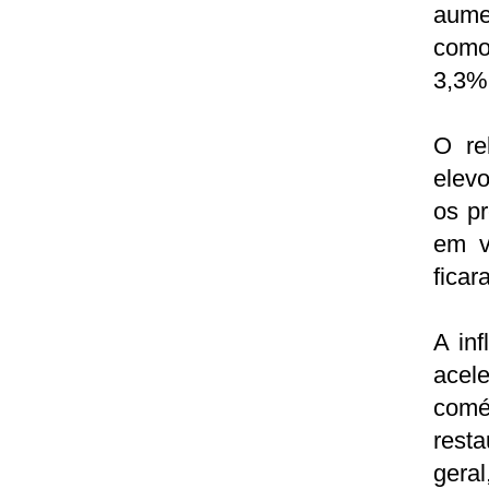
aume
como
3,3%
O re
elev
os p
em v
ficar
A inf
acel
comé
rest
geral