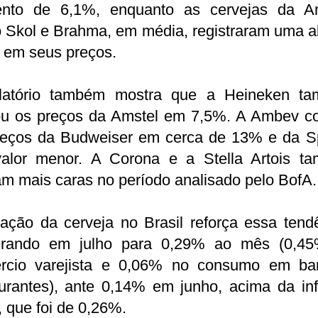
nto de 6,1%, enquanto as cervejas da A
 Skol e Brahma, em média, registraram uma al
 em seus preços.
latório também mostra que a Heineken t
ou os preços da Amstel em 7,5%. A Ambev cor
reços da Budweiser em cerca de 13% e da S
alor menor. A Corona e a Stella Artois t
am mais caras no período analisado pelo BofA.
lação da cerveja no Brasil reforça essa tend
erando em julho para 0,29% ao mês (0,4
rcio varejista e 0,06% no consumo em ba
aurantes), ante 0,14% em junho, acima da inf
, que foi de 0,26%.