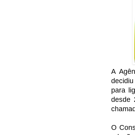
A Agên
decidiu
para li
desde 
chamad
O Cons