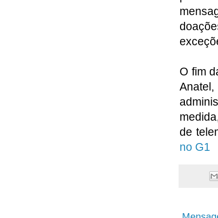
mensag
doaçõe
exceçõe
O fim d
Anatel
adminis
medida,
de tele
no G1
Mensage