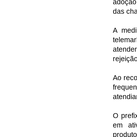
adoção 
das ch
A medi
telema
atender
rejeiçã
Ao rec
freque
atendia
O prefi
em ati
produt