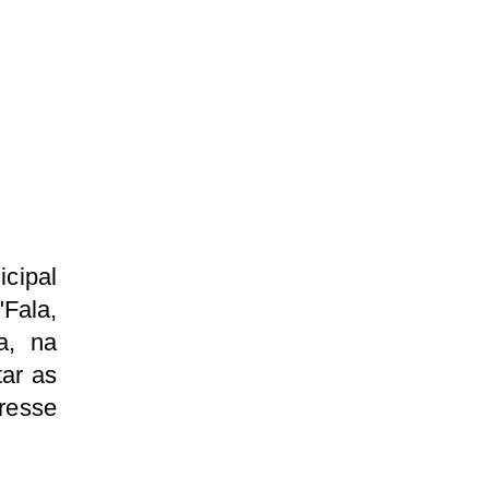
icipal
Fala,
a, na
tar as
eresse