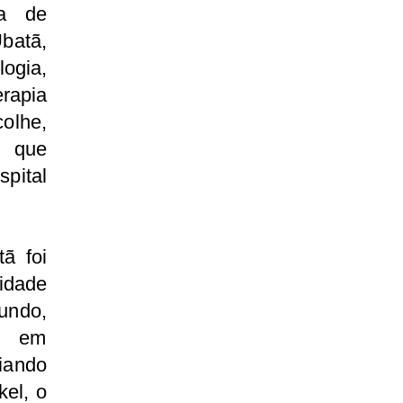
ta de
batã,
ogia,
erapia
olhe,
, que
pital
ã foi
nidade
undo,
is em
iando
el, o