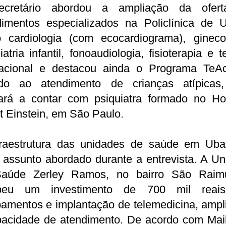
cretário abordou a ampliação da ofer
dimentos especializados na Policlínica de U
 cardiologia (com ecocardiograma), ginecol
iatria infantil, fonoaudiologia, fisioterapia e t
acional e destacou ainda o Programa TeAc
ado ao atendimento de crianças atípicas
ará a contar com psiquiatra formado no Hos
t Einstein, em São Paulo.
fraestrutura das unidades de saúde em Ubat
 assunto abordado durante a entrevista. A U
aúde Zerley Ramos, no bairro São Raim
beu um investimento de 700 mil rea
pamentos e implantação de telemedicina, ampl
pacidade de atendimento. De acordo com Maik