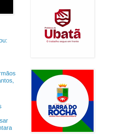
ou:
Irmãos
antos,
s
sar
ntara