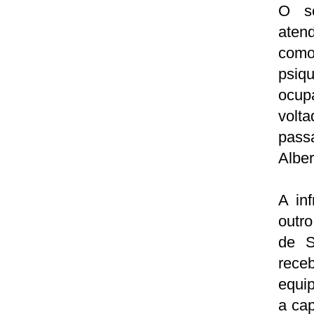
O se
aten
como
psiqu
ocup
volt
pass
Alber
A in
outro
de S
rece
equi
a ca