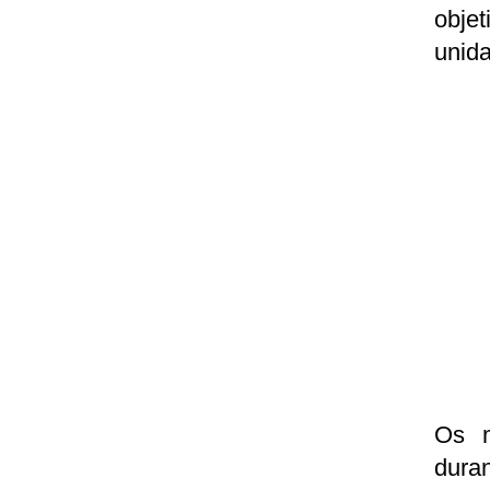
obje
unida
Os m
duran