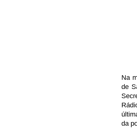
Na ma
de S
Secr
Rádio
últim
da po