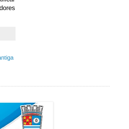
adores
ntiga