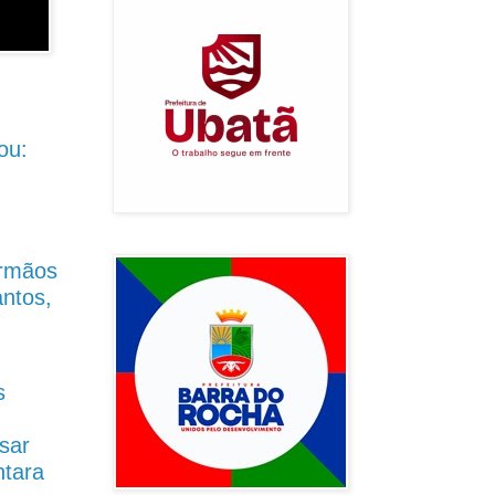
ou:
Irmãos
antos,
s
sar
ntara