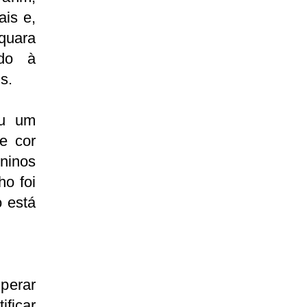
ais e,
quara
ndo à
s.
ou um
e cor
uninos
ho foi
o está
perar
ificar