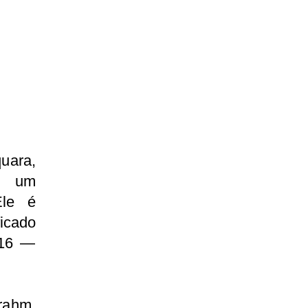
uara,
eu um
Ele é
ficado
016 —
rahm,