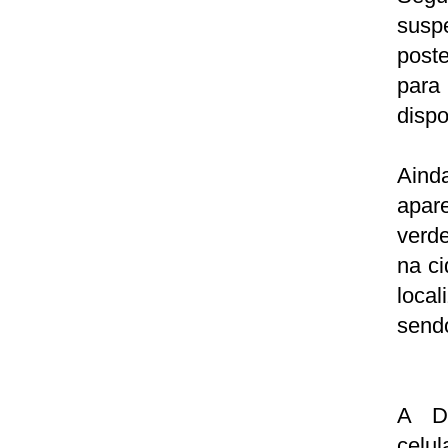
suspe
post
para
dispo
Aind
apar
verde
na ci
local
sendo
A De
celul