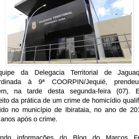
uipe da Delegacia Territorial de Jaguaq
rdinada à 9ª COORPIN/Jequié, prend
m, na tarde desta segunda-feira (07). 
ito da prática de um crime de homicídio quali
rido no município de Ibirataia, no ano de 2
anos após o crime.
ndo informações do Blog do Marcos F