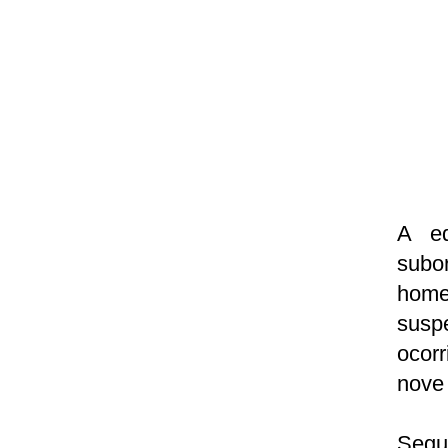
A eq
subo
home
suspe
ocor
nove 
Segu