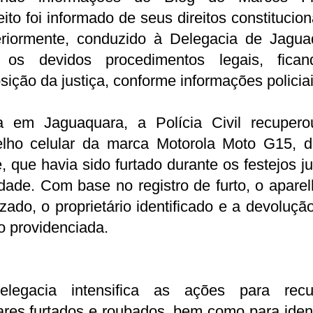
ito foi informado de seus direitos constitucion
eriormente, conduzido à Delegacia de Jagua
 os devidos procedimentos legais, fica
sição da justiça, conforme informações policiai
a em Jaguaquara, a Polícia Civil recuper
elho celular da marca Motorola Moto G15, d
, que havia sido furtado durante os festejos j
dade. Com base no registro de furto, o aparel
izado, o proprietário identificado e a devoluçã
 providenciada.
legacia intensifica as ações para recu
ares furtados e roubados, bem como para ident