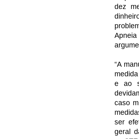
dez me
dinhei
proble
Apneia
argumen
“A manu
medida 
e ao s
devida
caso ma
medidas
ser efe
geral 