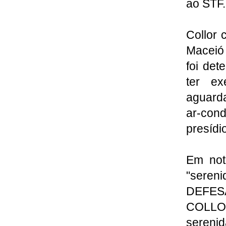
ao STF
Collor 
Maceió 
foi det
ter ex
aguard
ar-con
presídi
Em not
"sereni
DEFE
COLLO
sereni