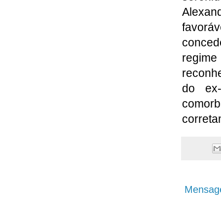
Alexa
favoráv
conced
regime 
reconhe
do ex-
comor
correta
Mensage