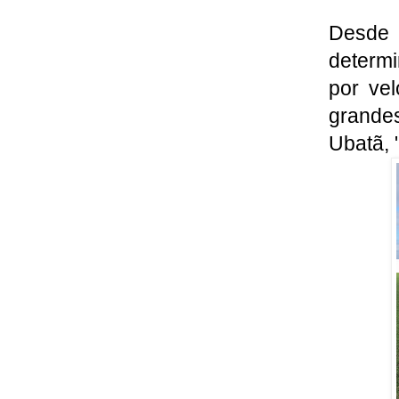
Desde 
determ
por ve
grandes
Ubatã, 