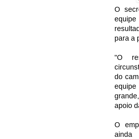
O secr
equipe
resulta
para a 
"O re
circuns
do camp
equipe
grande,
apoio d
O empa
ainda