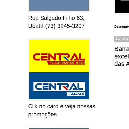
Rua Salgado Filho 63,
Ubatã (73) 3245-3207
Destaque
21 ma
Barr
exce
das 
Clik no card e veja nossas
promoções