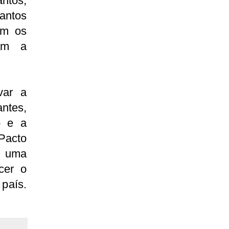
antos,
antos
am os
ram a
var a
ntes,
o e a
 Pacto
, uma
ecer o
país.