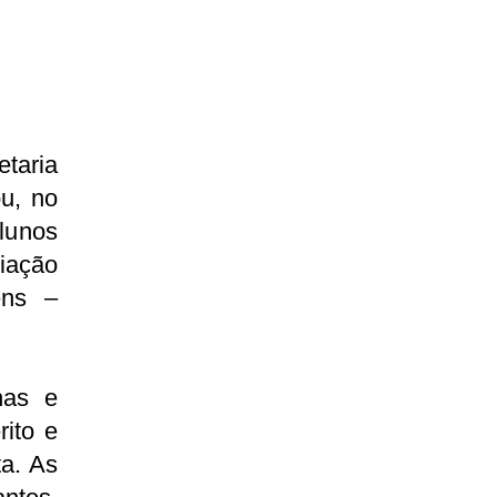
taria
u, no
lunos
iação
ens –
has e
ito e
a. As