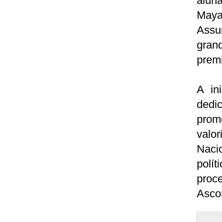
aluna
Maya
Assu
gran
prem
A in
dedi
prom
valor
Naci
polít
proc
Asc