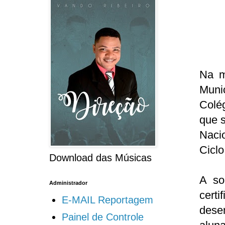
Na m
Muni
Colé
que 
Naci
Ciclo
Download das Músicas
A so
Administrador
cert
E-MAIL Reportagem
dese
Painel de Controle