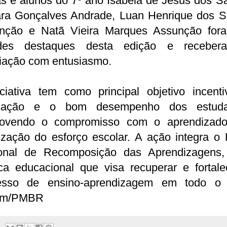
s e alunos do 7º ano Isabela de Jesus dos S
ra Gonçalves Andrade, Luan Henrique dos S
nção e Natã Vieira Marques Assunção for
des destaques desta edição e recebe
iação com entusiasmo.
iciativa tem como principal objetivo incenti
cação e o bom desempenho dos estuda
ovendo o compromisso com o aprendizad
ização do esforço escolar. A ação integra o
onal de Recomposição das Aprendizagens
ica educacional que visa recuperar e fortal
esso de ensino-aprendizagem em todo o 
om/PMBR