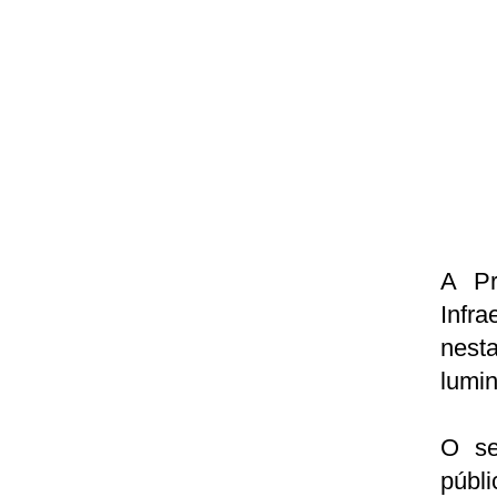
A Pr
Infra
nest
lumin
O se
públ