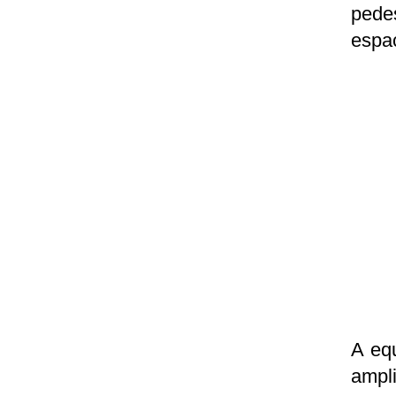
pede
espa
A eq
ampl