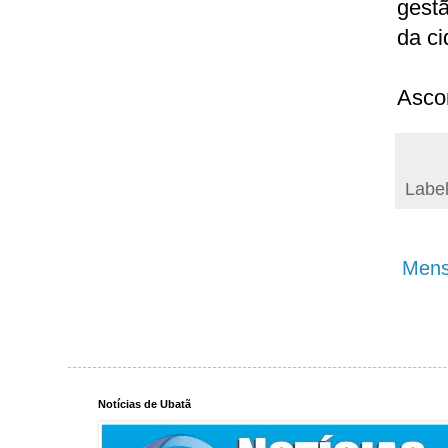
gest
da ci
Ascom
Labe
Mens
Notícias de Ubatã