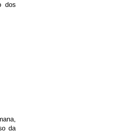
o dos
mana,
so da