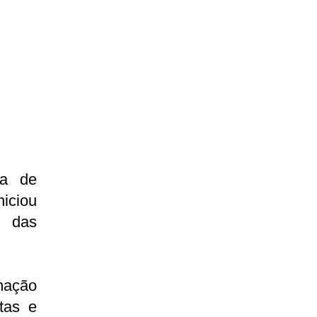
ia de
niciou
o das
nação
tas e