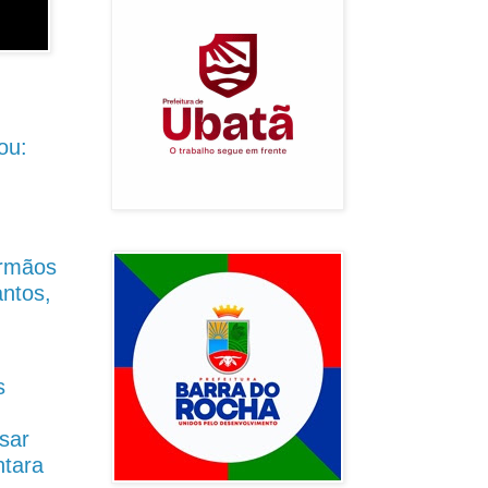
ou:
Irmãos
antos,
s
sar
ntara