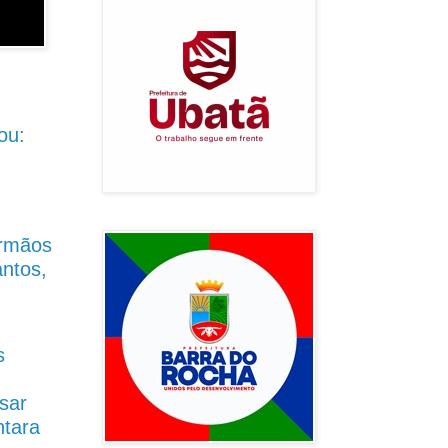
ou:
Irmãos
antos,
s
sar
ntara