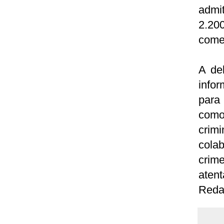
admi
2.20
comer
A de
info
para 
como
crim
cola
crim
aten
Reda