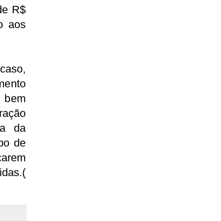
de R$
o aos
caso,
mento
s, bem
ração
ia da
po de
carem
das.(