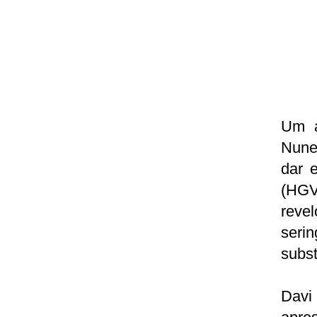
Um a
Nunes
dar 
(HGV
reve
serin
subst
Davi