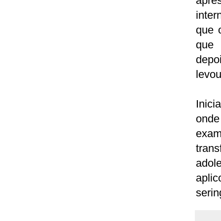
apre
inte
que o
que 
depo
levou
Inici
onde
exam
tran
adol
apli
serin