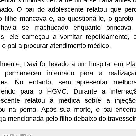
sentar sintomas cerca de uma semana antes d
rnado. O pai do adolescente relatou que per
 filho mancava e, ao questioná-lo, o garoto
havia se machucado enquanto brincava.
is, ele começou a vomitar repetidamente, 
 o pai a procurar atendimento médico.
almente, Davi foi levado a um hospital em Pla
 permaneceu internado para a realizaç
es. No entanto, sem apresentar melhora
sferido para o HGVC. Durante a internaç
escente relatou à médica sobre a injeçã
cou na perna. Após sua morte, o pai encont
ga mencionada pelo filho debaixo do travesseir