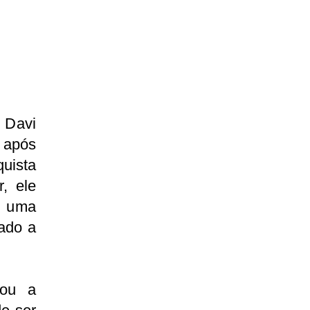
 Davi
a após
uista
, ele
o uma
tado a
çou a