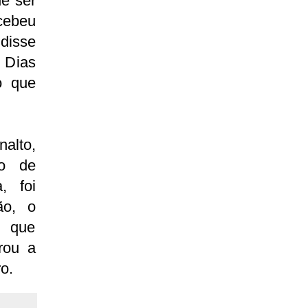
e ser
cebeu
 disse
 Dias
o que
nalto,
ão de
, foi
ão, o
o que
rou a
o.