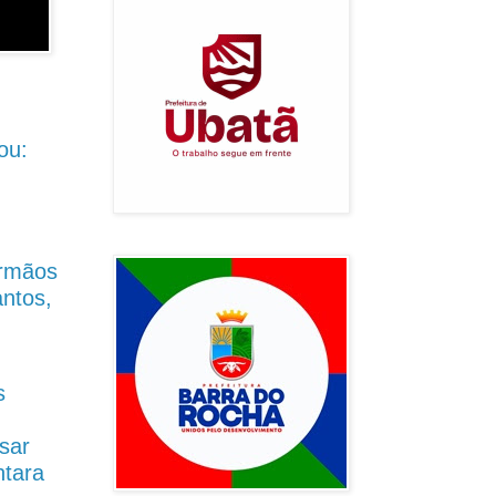
ou:
Irmãos
antos,
s
sar
ntara