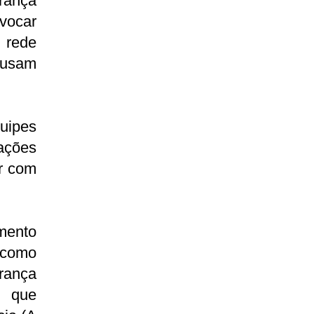
rança
ovocar
 rede
ausam
uipes
ações
ar com
mento
 como
rança
s que