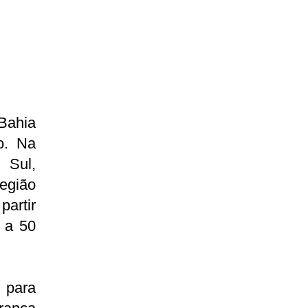
Bahia
o. Na
 Sul,
egião
partir
 a 50
u para