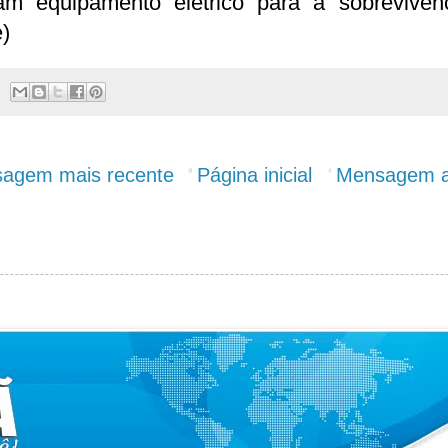
izam equipamento elétrico para a sobrevivênc
)
agem mais recente
Página inicial
Mensagem a