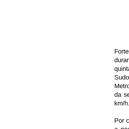
Fort
dura
quin
Sudo
Metro
da s
km/h
Por c