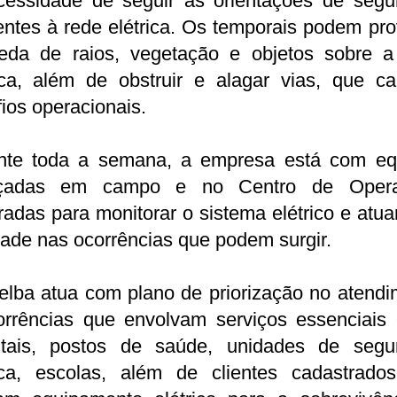
cessidade de seguir as orientações de segu
entes à rede elétrica. Os temporais podem pr
eda de raios, vegetação e objetos sobre a
rica, além de obstruir e alagar vias, que c
ios operacionais.
nte toda a semana, a empresa está com eq
rçadas em campo e no Centro de Oper
radas para monitorar o sistema elétrico e atu
dade nas ocorrências que podem surgir.
elba atua com plano de priorização no atendi
orrências que envolvam serviços essenciais
itais, postos de saúde, unidades de segu
ica, escolas, além de clientes cadastrado