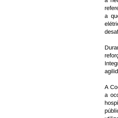
a ne
refer
a qu
elét
desaf
Dura
refo
Integ
agili
A Co
a oc
hosp
públ