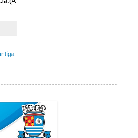
ia.(A
ntiga