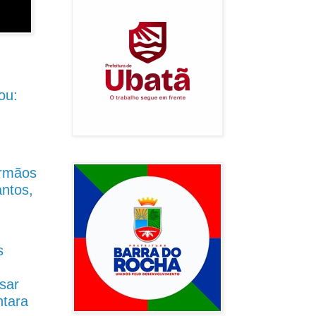
ou:
Irmãos
antos,
s
sar
ntara