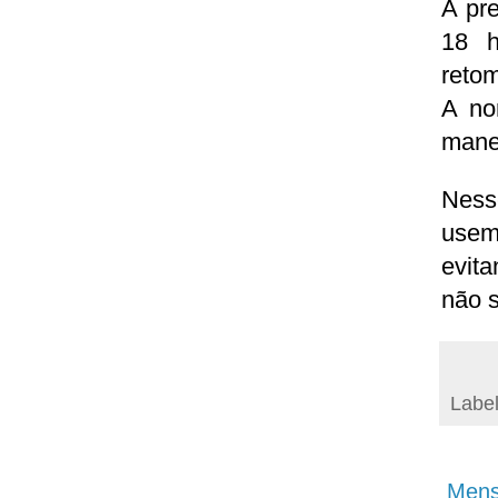
A pr
18 h
reto
A no
manei
Ness
usem 
evit
não s
Labe
Mens