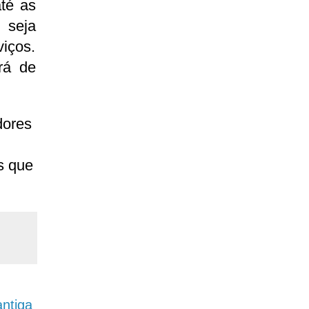
té as
 seja
iços.
rá de
dores
s que
ntiga