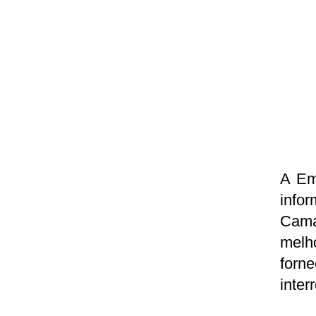
A Em
info
Cama
melh
for
inter