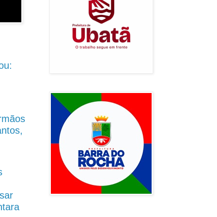
ou:
Irmãos
antos,
s
sar
ntara