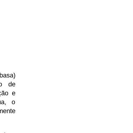
basa)
to de
ção e
ua, o
ente