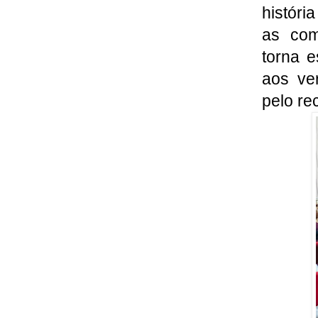
históri
as com
torna 
aos ve
pelo re