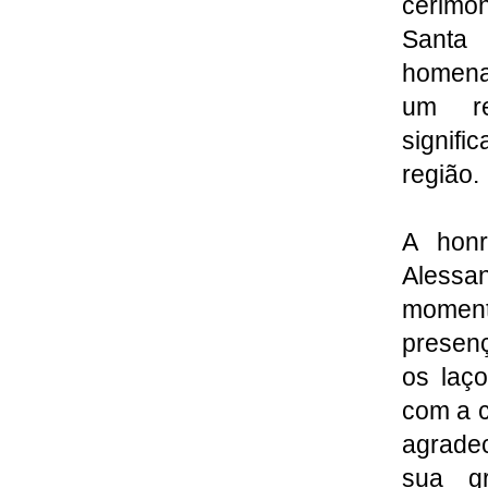
cerimô
Santa 
homena
um re
signifi
região.
A honr
Alessa
momen
presenç
os laço
com a 
agrade
sua g