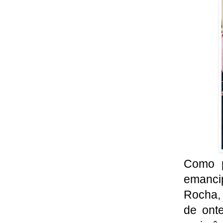
Como p
emancip
Rocha,
de ont