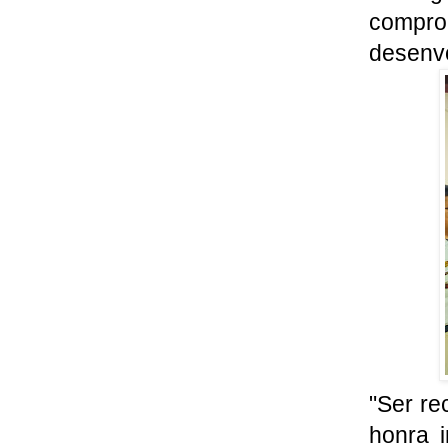
compr
desenvo
"Ser r
honra 