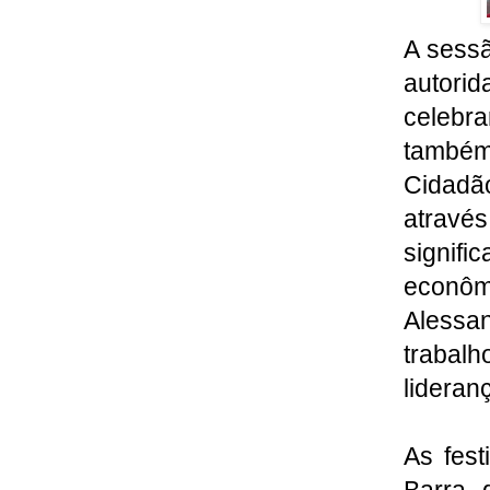
A sessã
autori
celebr
também
Cidadã
atravé
signifi
econô
Aless
trabal
lideran
As fes
Barra