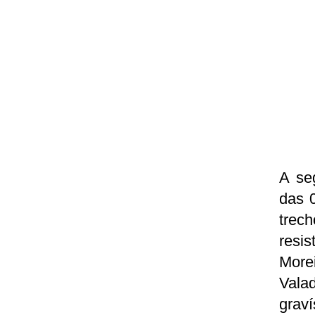
A se
das 0
trec
resis
More
Vala
graví