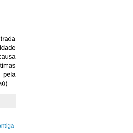
trada
idade
causa
timas
 pela
aú)
ntiga