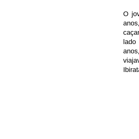
O jo
anos
caça
lado
anos
viaj
Ibirat