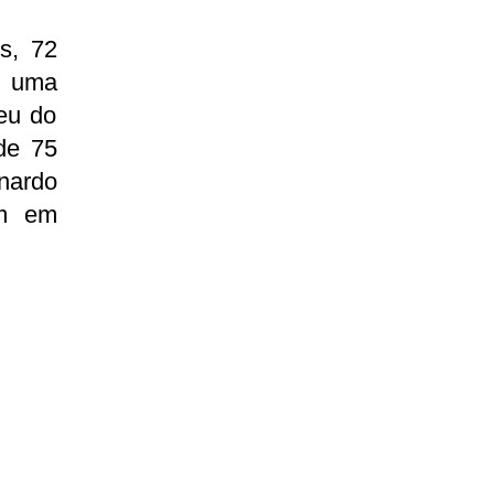
s, 72
r uma
eu do
de 75
nardo
am em