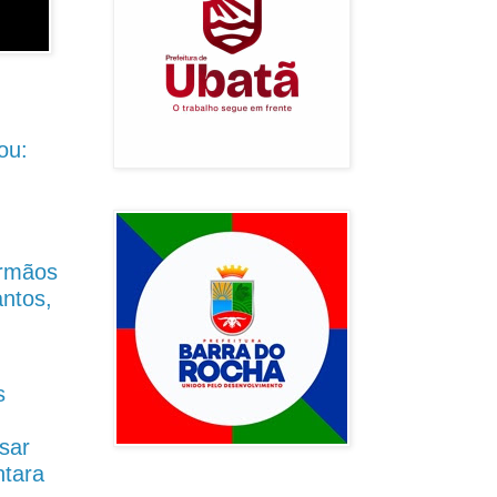
ou:
Irmãos
antos,
s
sar
ntara