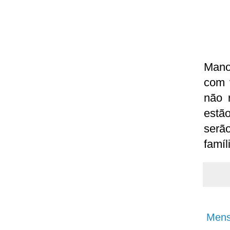
Mano
com 
não 
estã
serã
famíl
Mens