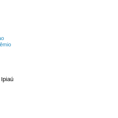
ao
rêmio
 Ipiaú