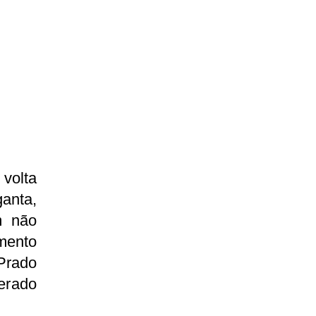
volta
ganta,
m não
imento
Prado
erado