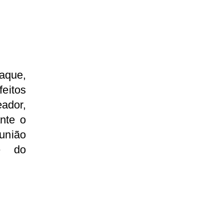
aque,
eitos
ador,
ante o
 união
e do