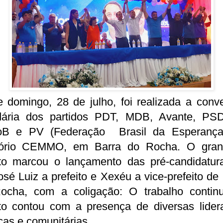
e domingo, 28 de julho, foi realizada a conv
idária dos partidos PDT, MDB, Avante, PS
B e PV (Federação Brasil da Esperança
tório CEMMO, em Barra do Rocha. O gran
to marcou o lançamento das pré-candidatur
osé Luiz a prefeito e Xexéu a vice-prefeito de
ocha, com a coligação: O trabalho contin
to contou com a presença de diversas lider
icas e comunitárias.