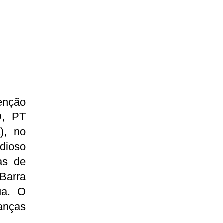
enção
D, PT
), no
dioso
as de
 Barra
ua. O
anças