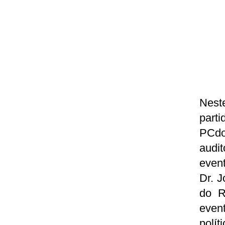
Nest
part
PCdo
audi
even
Dr. J
do R
even
polít