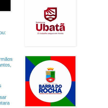
ou:
Irmãos
antos,
s
sar
ntara