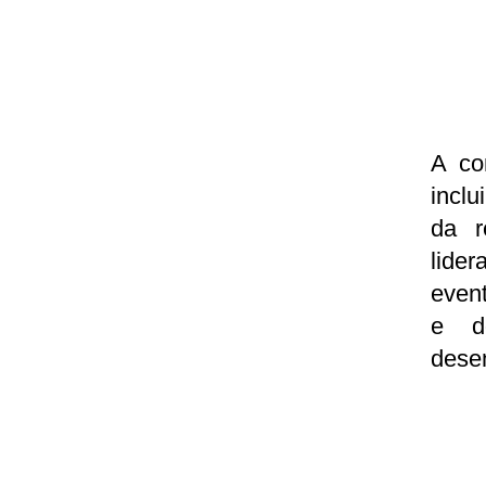
A co
incl
da r
lider
event
e d
dese