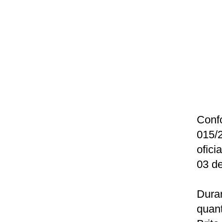
Con
015/
ofici
03 de
Duran
quant