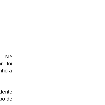
 N.º
r foi
unho a
idente
spo de