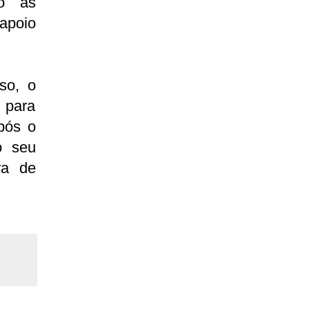
ão as
apoio
so, o
 para
pós o
o seu
ra de