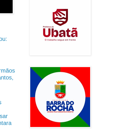
ou:
Irmãos
antos,
s
sar
ntara