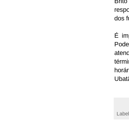
Brit
resp
dos f
É im
Pode
aten
térm
horá
Ubat
Labe