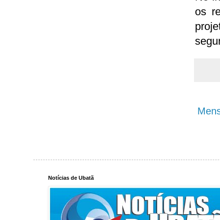
os r
proje
segur
Mens
Notícias de Ubatã