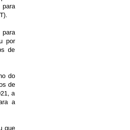
 para
T).
 para
u por
os de
no do
nos de
21, a
ara a
ou que