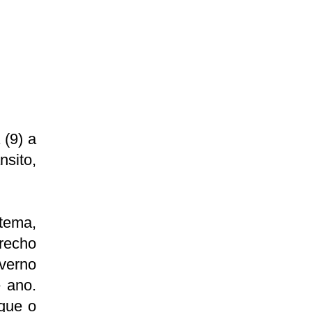
 (9) a
nsito,
tema,
trecho
overno
e ano.
que o