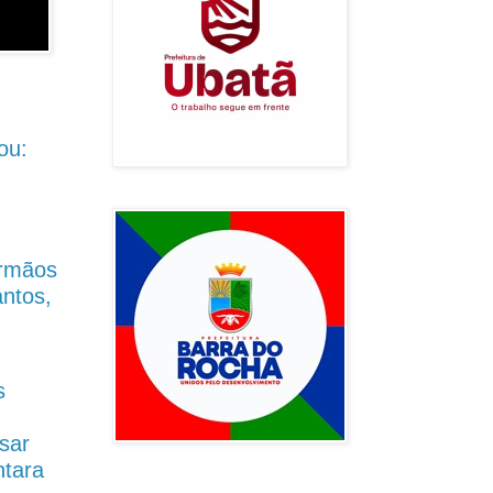
ou:
Irmãos
antos,
s
sar
ntara