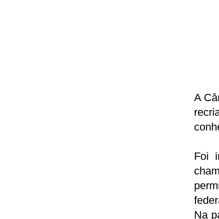
A Câm
recri
conh
Foi 
chama
permi
feder
Na p