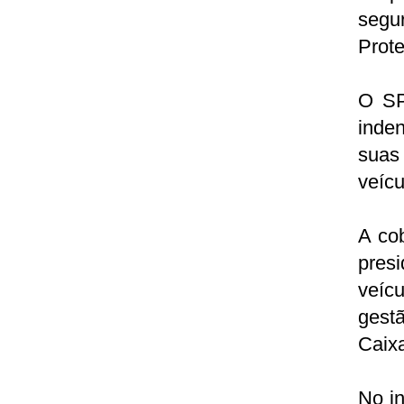
segu
Prote
O SP
inde
suas
veícu
A co
presi
veíc
gest
Caix
No in