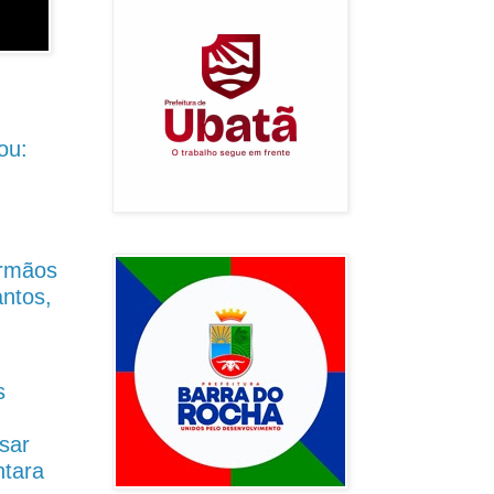
ou:
Irmãos
antos,
s
sar
ntara