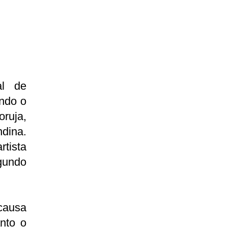
al de
ndo o
oruja,
ndina.
tista
egundo
causa
nto o