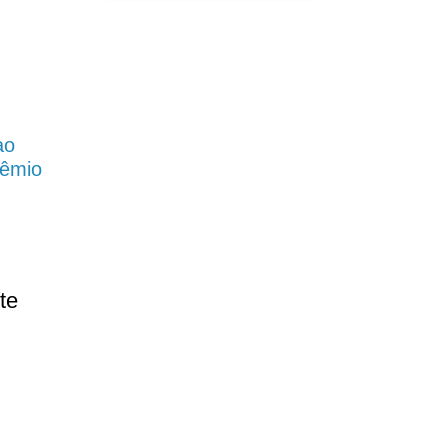
ao
rêmio
te