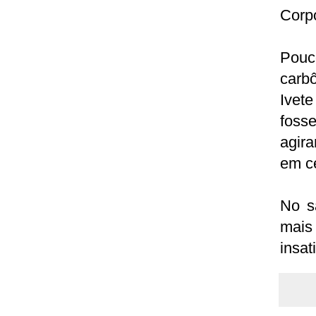
Corpo
Pouc
carb
Ivet
fosse
agir
em ce
No s
mais 
insat