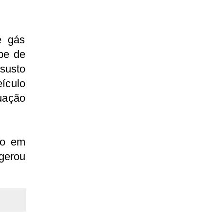
e gás
pe de
susto
eículo
uação
do em
 gerou