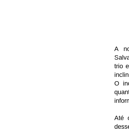
A no
Salv
trio 
incli
O in
quant
infor
Até 
dess