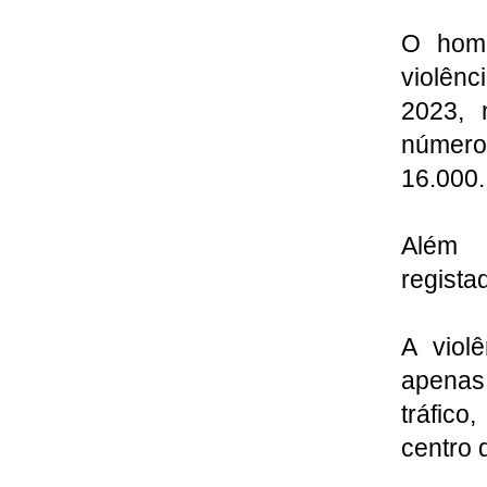
O homi
violênc
2023, 
número
16.000
Além d
regista
A viol
apenas
tráfic
centro 