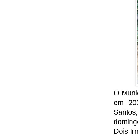
O Munic
em 202
Santos,
domingo
Dois Ir