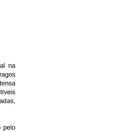
al na
tragos
ntensa
íveis
adas,
o pelo