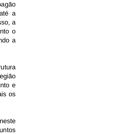
pagão
até a
sso, a
anto o
ando a
utura
egião
ento e
is os
 neste
untos