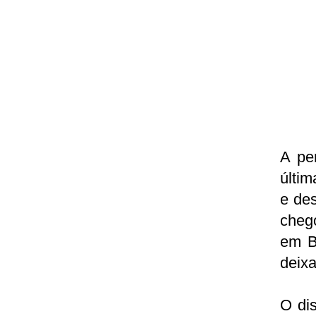
A pe
últim
e des
cheg
em B
deixa
O dis