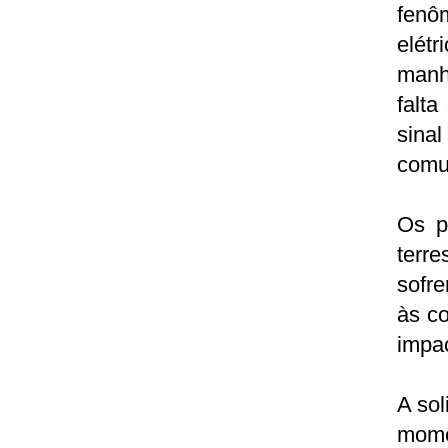
fenô
elét
manhã
falta
sinal
comu
Os p
terr
sofre
às c
impac
A sol
mome