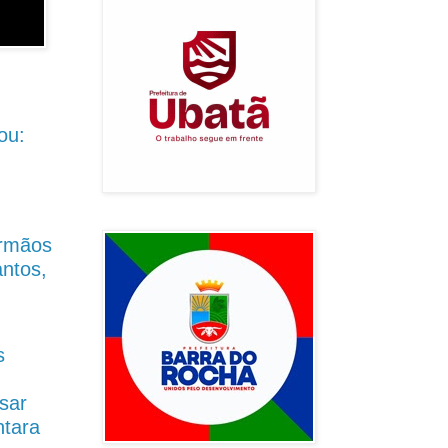
ou:
Irmãos
antos,
s
sar
ntara