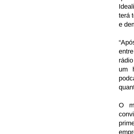
Ideal
terá 
e dem
“Apó
entre
rádio
um h
podca
quant
O mê
conv
prim
empr