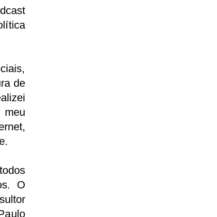
odcast
lítica
.
iais,
ura de
alizei
m meu
ernet,
se.
todos
os. O
ultor
Paulo