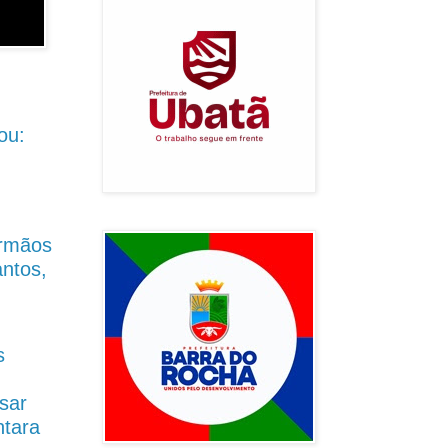
ou:
Irmãos
antos,
s
sar
ntara