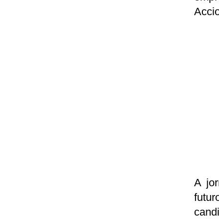
Accio
A jo
futu
candi