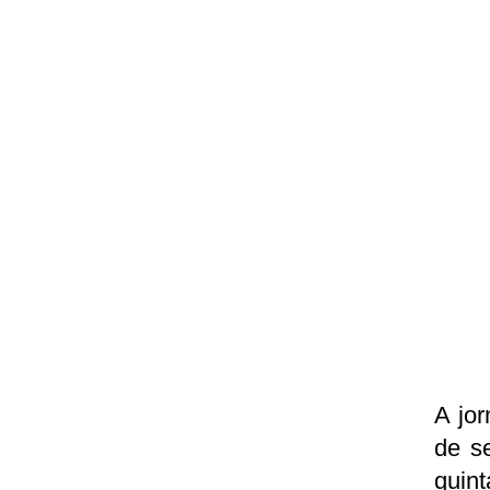
A jor
de s
quin