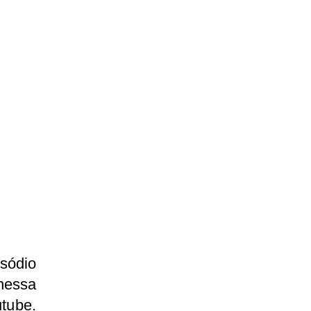
isódio
nessa
tube.