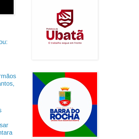
ou:
Irmãos
antos,
s
sar
ntara