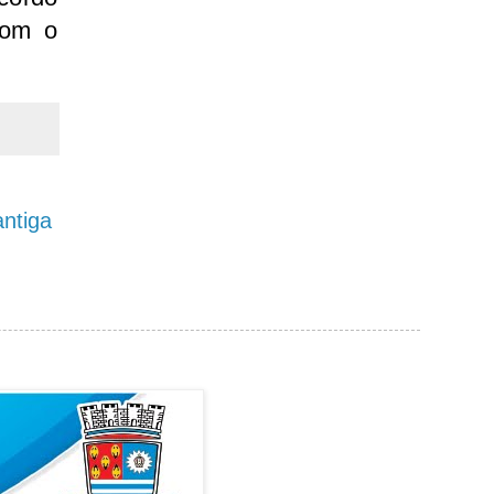
com o
ntiga