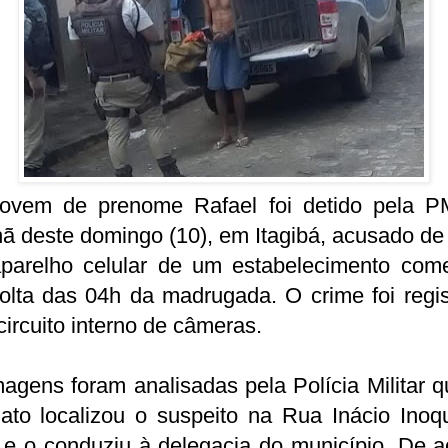
ovem de prenome Rafael foi detido pela P
 deste domingo (10), em Itagibá, acusado de 
parelho celular de um estabelecimento comer
olta das 04h da madrugada. O crime foi regi
circuito interno de câmeras.
agens foram analisadas pela Polícia Militar 
iato localizou o suspeito na Rua Inácio Inoq
 e o conduziu à delegacia do município. De 