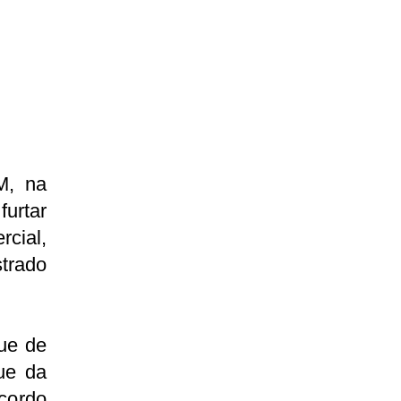
M, na
furtar
cial,
strado
que de
ue da
acordo