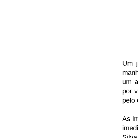
Um j
manhã
um a
por v
pelo 
As im
imed
Silva