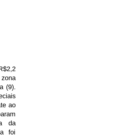
R$2,2
a zona
a (9).
ciais
te ao
iparam
ia da
a foi