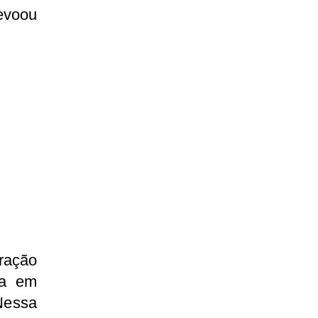
revoou
ração
da em
Nessa