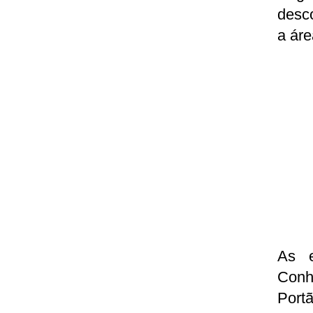
desco
a áre
As e
Conh
Port