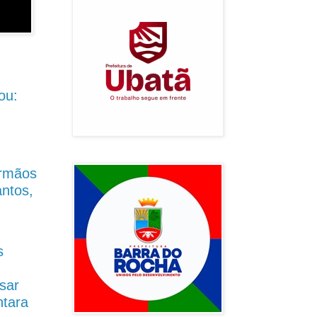
ou:
Irmãos
antos,
s
sar
ntara