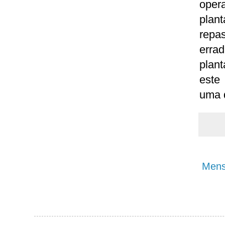
oper
pla
repas
erra
plant
este 
uma q
Mens