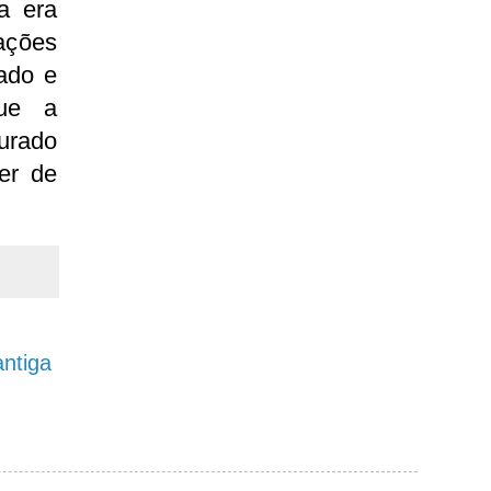
a era
ções
rado e
que a
turado
der de
ntiga