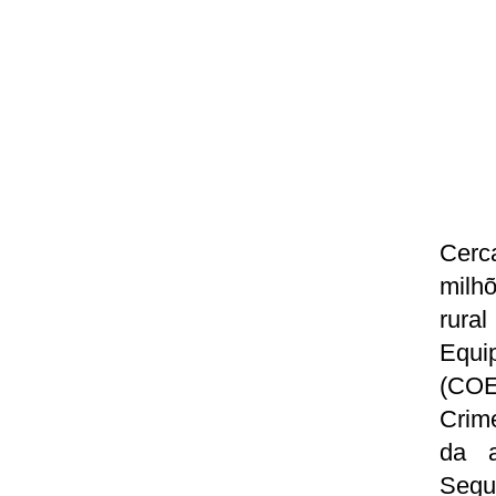
Cerc
milhõ
rural
Equi
(COE
Crime
da a
Segu